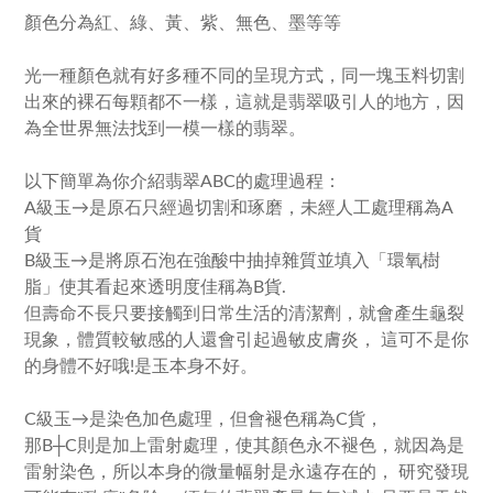
顏色分為紅、綠、黃、紫、無色、墨等等
光一種顏色就有好多種不同的呈現方式，同一塊玉料切割
出來的裸石每顆都不一樣，這就是翡翠吸引人的地方，因
為全世界無法找到一模一樣的翡翠。
以下簡單為你介紹翡翠ABC的處理過程：
A級玉→是原石只經過切割和琢磨，未經人工處理稱為A
貨
B級玉→是將原石泡在強酸中抽掉雜質並填入「環氧樹
脂」使其看起來透明度佳稱為B貨.
但壽命不長只要接觸到日常生活的清潔劑，就會產生龜裂
現象，體質較敏感的人還會引起過敏皮膚炎， 這可不是你
的身體不好哦!是玉本身不好。
C級玉→是染色加色處理，但會褪色稱為C貨，
那B┼C則是加上雷射處理，使其顏色永不褪色，就因為是
雷射染色，所以本身的微量幅射是永遠存在的， 研究發現