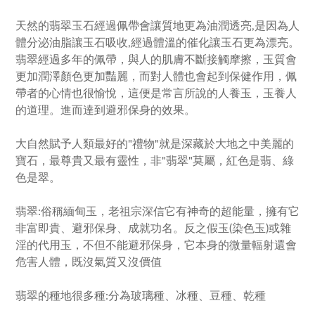
天然的翡翠玉石經過佩帶會讓質地更為油潤透亮,是因為人
體分泌油脂讓玉石吸收,經過體溫的催化讓玉石更為漂亮。
翡翠經過多年的佩帶，與人的肌膚不斷接觸摩擦，玉質會
更加潤澤顏色更加豔麗，而對人體也會起到保健作用，佩
帶者的心情也很愉悅，這便是常言所說的人養玉，玉養人
的道理。進而達到避邪保身的效果。
大自然賦予人類最好的"禮物"就是深藏於大地之中美麗的
寶石，最尊貴又最有靈性，非"翡翠"莫屬，紅色是翡、綠
色是翠。
翡翠:俗稱緬甸玉，老祖宗深信它有神奇的超能量，擁有它
非富即貴、避邪保身、成就功名。反之假玉(染色玉)或雜
淫的代用玉，不但不能避邪保身，它本身的微量輻射還會
危害人體，既沒氣質又沒價值
翡翠的種地很多種:分為玻璃種、冰種、豆種、乾種