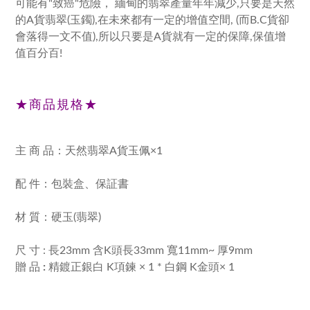
可能有"致癌"危險， 緬甸的翡翠產量年年減少,只要是天然
的A貨翡翠(玉鐲),在未來都有一定的增值空間, (而B.C貨卻
會落得一文不值),所以只要是A貨就有一定的保障,保值增
值百分百!
★商品規格★
主 商 品：天然翡翠A貨玉佩×1
配 件：包裝盒、保証書
材 質：硬玉(翡翠)
尺 寸 : 長23mm 含K頭長33mm 寬11mm~ 厚9mm
贈 品
:
精鍍正銀白 K項鍊 × 1 * 白鋼 K金頭× 1