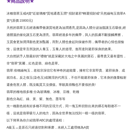
商品說明
★
★
冰種翡翠玉戒
貨
近玻璃種
質地通透玉潤
招財避邪
轉運招財戒
天然緬甸玉翡翠
A
*
*
*
*
*
A
貨
原價
元
*{
:15800
}
天然的翡翠玉石經過佩帶會讓質地更為油潤透亮
是因為人體分泌油脂讓玉石吸收
經
,
,
過體溫的催化讓玉石更為漂亮。翡翠經過多年的佩帶，與人的肌膚不斷接觸摩擦，
玉質會更加潤澤顏色更加豔麗，而對人體也會起到保健作用，佩帶者的心情也很愉
悅，這便是常言所說的人養玉，玉養人的道理。進而達到避邪保身的效果。
大自然賦予人類最好的
禮物
就是深藏於大地之中美麗的寶石，最尊貴又最有靈性，
"
"
非
翡翠
莫屬，紅色是翡、綠色是翠。
"
"
翡翠
俗稱緬甸玉，老祖宗深信它有神奇的超能量，擁有它非富即貴、避邪保身、成
:
就功名。反之假玉
染色玉
或雜淫的代用玉，不但不能避邪保身，它本身的微量輻射
(
)
還會危害人體，既沒氣質又沒價值。寧願真得醜也不要假的美
!
翡翠的種地很多種
分為玻璃種、冰種、豆種、乾種
:
顏色分為紅、綠、黃、紫、無色、墨等等
光一種顏色就有好多種不同的呈現方式，同一塊玉料切割出來的裸石每顆都不一
樣，這就是翡翠吸引人的地方，因為全世界無法找到一模一樣的翡翠。
以下簡單為你介紹翡翠
的處理過程：
ABC
級玉
是原石只經過切割和琢磨，未經人工處理稱為
貨
A
→
A