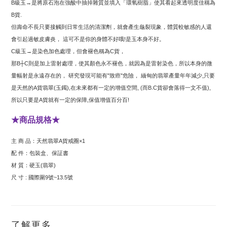
級玉
是將原石泡在強酸中抽掉雜質並填入「環氧樹脂」使其看起來透明度佳稱為
B
→
貨
B
.
但壽命不長只要接觸到日常生活的清潔劑，就會產生龜裂現象，體質較敏感的人還
會引起過敏皮膚炎，
這可不是你的身體不好哦
是玉本身不好。
!
級玉
是染色加色處理，但會褪色稱為
貨，
C
→
C
那
則是加上雷射處理，使其顏色永不褪色，就因為是雷射染色，所以本身的微
B┼C
量幅射是永遠存在的，
研究發現可能有
致癌
危險，
緬甸的翡翠產量年年減少
只要
"
"
,
是天然的
貨翡翠
玉鐲
在未來都有一定的增值空間
而
貨卻會落得一文不值
A
(
),
, (
B.C
),
所以只要是
貨就有一定的保障
保值增值百分百
A
,
!
商品規格
★
★
主
商
品：天然翡翠
貨戒圈
A
×1
配
件：包裝盒、保証書
材
質：硬玉
翡翠
(
)
尺
寸
國際圍
號
號
:
9
~13.5
了解更多