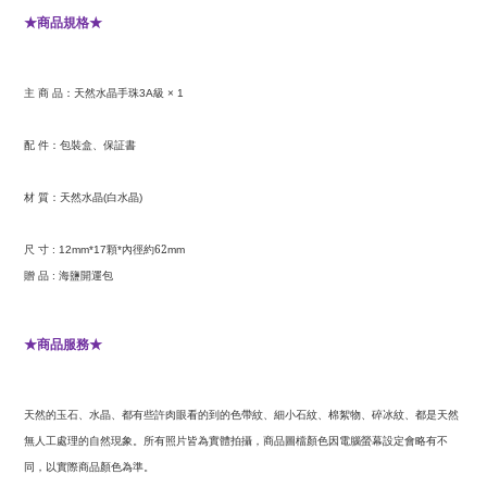
商品規格
★
★
主
商
品：天然水晶手珠
級
3A
× 1
配
件：包裝盒、保証書
材
質：天然水晶
白水晶
(
)
尺
寸
顆
內徑約62
: 12mm*17
*
mm
贈
品
海鹽開運包
:
商品服務
★
★
天然的玉石、水晶、都有些許肉眼看的到的色帶紋、細小石紋、棉絮物、碎冰紋、都是天然
無人工處理的自然現象。所有照片皆為實體拍攝，商品圖檔顏色因電腦螢幕設定會略有不
同，以實際商品顏色為準。