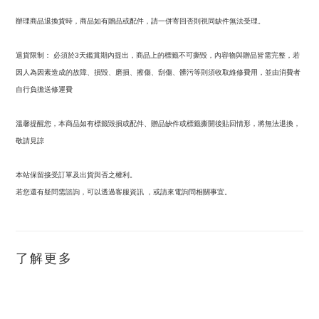
辦理商品退換貨時，商品如有贈品或配件，請一併寄回否則視同缺件無法受理。
退貨限制：
必須於
天鑑賞期內提出，商品上的標籤不可撕毀，內容物與贈品皆需完整，若
3
因人為因素造成的故障、損毀、磨損、擦傷、刮傷、髒污等則須收取維修費用，並由消費者
自行負擔送修運費
溫馨提醒您，本商品如有標籤毀損或配件、贈品缺件或標籤撕開後貼回情形，將無法退換，
敬請見諒
本站保留接受訂單及出貨與否之權利。
若您還有疑問需諮詢，可以透過客服資訊
，或請來電詢問相關事宜。
了解更多