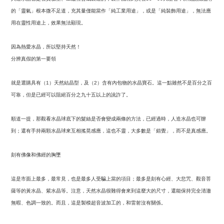
的「靈氣」根本微不足道，充其量僅能當作「純工業用途」，或是「純裝飾用途」，無法應
用在靈性用途上，效果無法顯現。
因為熱愛水晶，所以堅持天然！
分辨真假的第一要領
就是選購具有（
）天然結晶型，及（
）含有內包物的水晶寶石。這一點雖然不是百分之百
1
2
可靠，但是已經可以阻絕百分之九十五以上的訛詐了。
順道一提，那觀看水晶球底下的髮絲是否會變成兩條的方法，已經過時，人造水晶也可辦
到；還有手持兩顆水晶球來互相搖晃感應，這也不靈，大多數是「錯覺」，而不是真感應。
刻有佛像和佛經的胸墜
這是市面上最多，最常見，也是最多人受騙上當的項目；最多是刻有心經、大悲咒、觀音菩
薩等的黃水晶、紫水晶等。注意，天然水晶很難得會來到這麼大的尺寸，還能保持完全清澈
無暇、色調一致的。而且，這是製模超音波加工的，和雷射沒有關係。