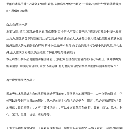
天然白水晶手珠
級全美
鎮宅
避邪
去除病氣
佛教七寶之一
迴向功德最大
要戴就戴最好
*3A
*
,
,
*
*
*
的
原價
元
*{
:6800
}
白水晶
王者水晶
(
)
主要功能
鎮宅
避邪
去除病氣
貢佛靈修
百福千祥
可使心靈平靜
和諧純潔
其集中精神
提高
:
,
,
,
,
.
,
,
,
注意力
開啟新智
開發潛在能力的功用
多病多波折的人
大多是因個人體負性能量過多或煞棄
,
,
,
,
附身致使人的元氣削弱而得病
精神不佳
做事不順等
白水晶的磁場可攻破不良的氣流
淨化全
,
,
,
,
身
是人體恢復而健康
負面能量消散後
即是好運的開始
,
,
,
.
本公司售出的水晶會附贈海鹽開運包
只要把水晶埋在開運包消磁
個小時以上
就可以將負
~
2
~
能量消除
爾後開運包還可重覆消磁使用
也可將開運包放在辦公桌的抽屜開運招財喔
~
~
^0^
為什麼要用天然水晶？
因為天然水晶曾經在自然界裡曝曬過千百萬年，即使是在地層裡面一、二十公里的深
處，仍
然可以接受到宇宙射線的照射，就水晶的基本功能「記憶儲存」而言，即記憶著所謂的「天
地靈氣，日月精華」，才有「靈性功能」，可以多方面運用在修
行、靈療、氣功、風水、制
化、避邪、改運、祈福、祈願等等。
人造水晶都是在實驗室、工廠裡合成製造的，製作流程約莫在
～
天左右，所能記憶儲存
30
60