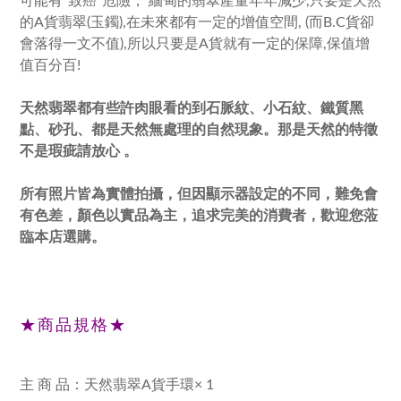
可能有"致癌"危險， 緬甸的翡翠產量年年減少,只要是天然
的A貨翡翠(玉鐲),在未來都有一定的增值空間, (而B.C貨卻
會落得一文不值),所以只要是A貨就有一定的保障,保值增
值百分百!
天然翡翠都有些許肉眼看的到石脈紋、小石紋、鐵質黑
點、砂孔、都是天然無處理的自然現象。那是天然的特徵
不是瑕疵請放心 。
所有照片皆為實體拍攝，但因顯示器設定的不同，難免會
有色差，顏色以實品為主，追求完美的消費者，
歡迎您蒞
臨本店選購。
★商品規格★
主 商 品：天然翡翠A貨手環× 1