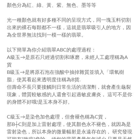
顏色分為紅、綠、黃、紫、無色、墨等等
光一種顏色就有好多種不同的呈現方式，同一塊玉料切割
出來的裸石每顆都不一樣，這就是翡翠吸引人的地方，因
為全世界無法找到一模一樣的翡翠。
以下簡單為你介紹翡翠ABC的處理過程：
A級玉→是原石只經過切割和琢磨，未經人工處理稱為A
貨
B級玉→是將原石泡在強酸中抽掉雜質並填入「環氧樹
脂」使其看起來透明度佳稱為B貨.
但壽命不長只要接觸到日常生活的清潔劑，就會產生龜裂
現象，體質較敏感的人還會引起過敏皮膚炎， 這可不是你
的身體不好哦!是玉本身不好。
C級玉→是染色加色處理，但會褪色稱為C貨，
那B┼C則是加上雷射處理，使其顏色永不褪色，就因為是
雷射染色，所以本身的微量幅射是永遠存在的， 研究發現