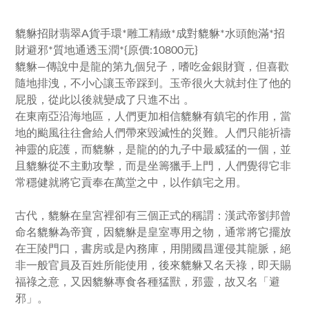
貔貅招財翡翠A貨手環*雕工精緻*成對貔貅*水頭飽滿*招
財避邪*質地通透玉潤*{原價:10800元}
貔貅—傳說中是龍的第九個兒子，嗜吃金銀財寶，但喜歡
隨地排洩，不小心讓玉帝踩到。玉帝很火大就封住了他的
屁股，從此以後就變成了只進不出 。
在東南亞沿海地區，人們更加相信貔貅有鎮宅的作用，當
地的颱風往往會給人們帶來毀滅性的災難。人們只能祈禱
神靈的庇護，而貔貅，是龍的的九子中最威猛的一個，並
且貔貅從不主動攻擊，而是坐籌獵手上門，人們覺得它非
常穩健就將它貢奉在萬堂之中，以作鎮宅之用。
古代，貔貅在皇宮裡卻有三個正式的稱謂：漢武帝劉邦曾
命名貔貅為帝寶，因貔貅是皇室專用之物，通常將它擺放
在王陵門口，書房或是內務庫，用開國昌運侵其龍脈，絕
非一般官員及百姓所能使用，後來貔貅又名天祿，即天賜
福祿之意，又因貔貅專食各種猛獸，邪靈，故又名「避
邪」。