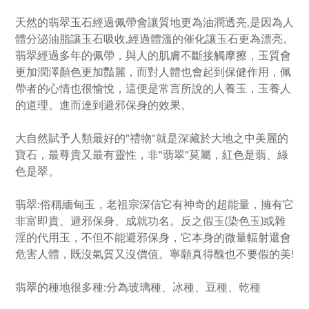
天然的翡翠玉石經過佩帶會讓質地更為油潤透亮,是因為人
體分泌油脂讓玉石吸收,經過體溫的催化讓玉石更為漂亮。
翡翠經過多年的佩帶，與人的肌膚不斷接觸摩擦，玉質會
更加潤澤顏色更加豔麗，而對人體也會起到保健作用，佩
帶者的心情也很愉悅，這便是常言所說的人養玉，玉養人
的道理。進而達到避邪保身的效果。
大自然賦予人類最好的"禮物"就是深藏於大地之中美麗的
寶石，最尊貴又最有靈性，非"翡翠"莫屬，紅色是翡、綠
色是翠。
翡翠:俗稱緬甸玉，老祖宗深信它有神奇的超能量，擁有它
非富即貴、避邪保身、成就功名。反之假玉(染色玉)或雜
淫的代用玉，不但不能避邪保身，它本身的微量輻射還會
危害人體，既沒氣質又沒價值。寧願真得醜也不要假的美!
翡翠的種地很多種:分為玻璃種、冰種、豆種、乾種