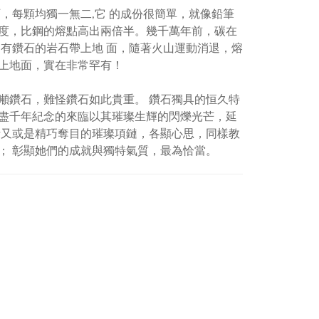
，每顆均獨一無二
,
它 的成份很簡單，就像鉛筆
度，比鋼的熔點高出兩倍半。幾千萬年前，碳在
有鑽石的岩石帶上地 面，隨著火山運動消退，熔
上地面，實在非常罕有！
鑽石，難怪鑽石如此貴重。 鑽石獨具的恒久特
盡千年紀念的來臨以其璀璨生輝的閃爍光芒，延
針又或是精巧奪目的璀璨項鏈，各顯心思，同樣教
； 彰顯她們的成就與獨特氣質，最為恰當。