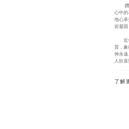
鑽石是
心中的
地心承
岩凝固
近年來
質，象
伸永遠
人欣喜
了解