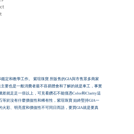
ct
t
事鑑定和教學工作。
紫瑄珠寶
所販售的
與市售眾多商家
GIA
最主要也是一般消費者最不容易體會和了解的就是車工，事實
價差就足足一倍以上，可見看鑽石不能僅憑
和
這
Color
Clarity
石等於沒有什麼價值性和稀有性，紫瑄珠寶
始終堅持
一
GIA
的火彩、明亮度和價值性不可同日而語，要買
就是要真
GIA