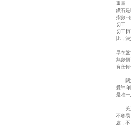
重量
鑽石是
指數
--
切工
切工切
比，決
早在盤
無數個
有任何
關於鑽
愛神邱
是唯一
美麗的
不容易
處，不