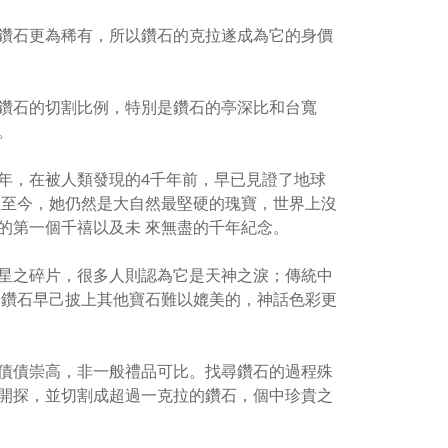
鑽石更為稀有，所以鑽石的克拉遂成為它的身價
鑽石的切割比例，特別是鑽石的亭深比和台寬
。
年，在被人類發現的
4
千年前，早已見證了地球
﹔至今，她仍然是大自然最堅硬的瑰寶，世界上沒
的第一個千禧以及未 來無盡的千年紀念。
星之碎片，很多人則認為它是天神之淚；傳統中
見鑽石早己披上其他寶石難以媲美的，神話色彩更
債債崇高，非一般禮品可比。找尋鑽石的過程殊
開探，並切割成超過一克拉的鑽石，個中珍貴之