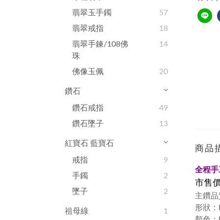
翡翠玉手鐲
57
翡翠戒指
18
翡翠手鍊/108佛
14
珠
佛像玉佩
20
鑽石
鑽石戒指
49
鑽石墜子
13
紅寶石 藍寶石
商品
戒指
9
全程手
手鐲
2
市售
墜子
2
主鑽品
形狀：Rou
祖母綠
1
顏色：