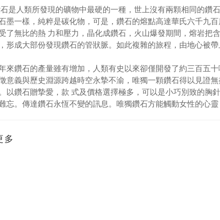
人類所發現的礦物中最硬的一種，世上沒有兩顆相同的鑽石
石墨一樣，純粹是碳化物，可是，鑽石的熔點高達華氏六千九百
受了無比的熱 力和壓力，晶化成鑽石，火山爆發期間，熔岩把含
，形成大部份發現鑽石的管狀脈。如此複雜的旅程，由地心被帶
鑽石的產量雖有增加，人類有史以來卻僅開發了約三百五十噸
徵意義與歷史淵源跨越時空永摯不渝，唯獨一顆鑽石得以見證無
。以鑽石贈摯愛，款 式及價格選擇極多，可以是小巧別致的胸
難忘。傳達鑽石永恆不變的訊息。唯獨鑽石方能觸動女性的心靈
更多