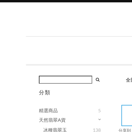
全
分類
精選商品
5
天然翡翠A貨
冰種翡翠玉
138
分享到