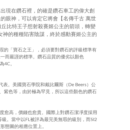
圖像出現在鑽石裡，的確是鑽石車工的偉大創
人的眼神，可以肯定它將會【名傳千古 萬世
徵丘比特王子想射殺賽姬公主的箭頭，轉變
女神的種種陷害陰謀，終於感動賽姬公主的
瑕的「寶石之王」，必須要對鑽石的評級標準有
統一而嚴謹的標準。鑽石品質的優劣以顏色
稱為
4C
。
代表。美國寶石學院和戴比爾斯（
De Beers
）公
、紫色等，由於極為罕見，所以這些顏色的鑽石
度愈高，價錢也愈貴。國際上對鑽石潔凈度採用
等級。當中以
FL
被評為最完美無瑕的級別，而
SI2
石形態圖的相應位置上。