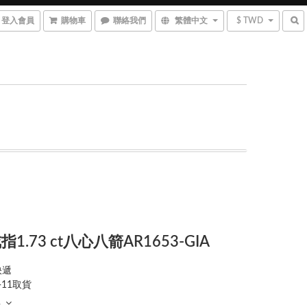
登入會員
購物車
聯絡我們
繁體中文
$ TWD
1.73 ct八心八箭AR1653-GIA
快遞
-11取貨
多