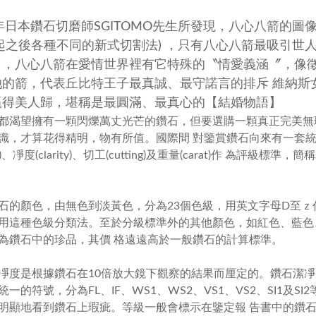
1年日本鑽石切磨師SGITOMO先生所發現，八心八箭的
起之後各種不同的新式切割法) ，只有八心八箭最吸引世
】，八心八箭在愛情世界裡有它特殊的〝情愛義涵〞，像
她的箭，代表丘比特王子最真誠、最守諾言的排斥 維納斯
贏得美人歸，堪稱是最圓滿、最真心的【結婚物語】
都渴望擁有一顆閃爍萬丈光芒的鑽石，但要選購一顆真正完美無
識，才算花得精明，物有所值。國際間 對鑒賞鑽石向來有一套
)
、凈度
(clarity)
、切工
(cutting)
及重量
(carat)
作 為評級標準，簡
石的顏色，由無色到淡黃色，分為
23
個色級，用英文字母
D
至ｚ
用這種色級分類法。至於分級標準外的其他顏色，如紅色、藍色
為鑽石中的珍品，其價 格遠遠高於一般鑽石的計算標準。
凈度是根據鑽石在
10
倍放大鏡下觀察的結果而厘定的。鑽石潔凈
統一的符號，分為
FL
、
IF
、
WS1
、
WS2
、
VS1
、
VS2
、
SI1
及
SI2
明顯地看到鑽石上瑕疵。等級一般會標示在鑒定報 告書中的鑽