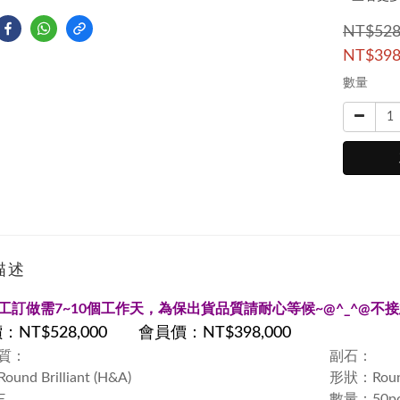
NT$528
NT$398
數量
描述
工訂做需
7~10
個工作天，為保出貨品質請耐心等候~
@^_^@
不接
價：
NT$528,000
會員價：
NT$398,000
質：
副石：
nd Brilliant (H&A)
形狀：Round 
E
數量：50pc