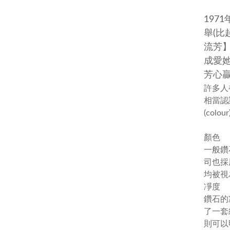
197
舉(比
流芳
成愛
芳心
許多人
相當認
(colour
顏色
一般鑽
司也採
均被視
凈度
鑽石的
了一套
則可以