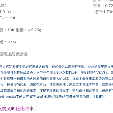
VS2
重量：0.72
01 ct
總重:1.73c
cellent
：18K 重量：≒5.25g
： 1cm
A 國際品質鑑定書
世人肯定和接受並維持良好之信譽，在於長久以來秉持客觀、公正的立場來從
，在於堅持銷售頂級貨色，不但在色澤上要求
為主，淨度以
，
D/E/F
IF/VVS/VS1
優劣是影響一顆鑽石的火彩和價值性最重大的因素，在日本優良車工和普通車工
深入、較膚淺的印象，因顏色再白、淨度再乾淨，若車工不良或不完美，這顆鑽
頂級蘇聯車工和比利時車工，而絕不販售印度車工，雖然價格相差不多，但鑽石
的
像
車
不然大可省下
名氣費
品牌費
去買普通證書的鑽，才是正途。
(
Benz
)
GIA
(
)
八箭又叫丘比特車工