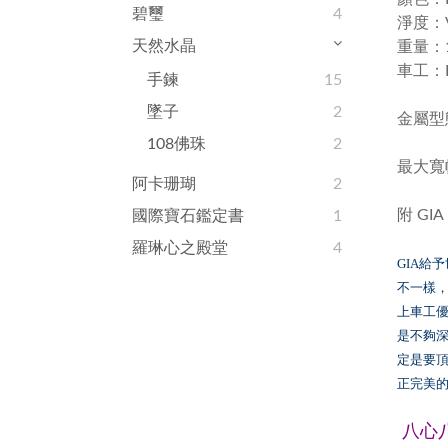
碧璽
4
淨度：
天然水晶
重量：1.
車工：Ex
手鍊
15
墜子
2
金屬型態
108佛珠
2
最大寬幅
阿卡珊瑚
2
附 GI
國際寶石鑑定書
1
羅琳心之殿堂
4
給予
GIA
不一樣
上車工
是不夠
定是要
正完美
八心