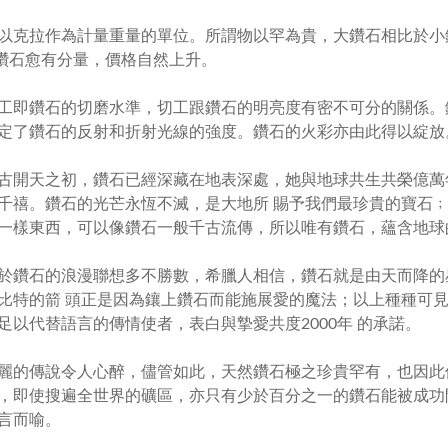
以克拉作為計量重量的單位。所謂物以罕為貴，大鑽石相比於小
鑽石愈有分量，價格自然上升。
工即鑽石的切磨水準，切工跟鑽石的明亮度有密不可分的關係。
定了鑽石的反射和折射光線的強度。鑽石的火彩亦由此得以綻放
古開天之初，鑽石已經深藏在地表深處，她與地球共生共榮億萬
千禧。鑽石的光芒永恆不滅，是大地所 賜予我們最珍貴的寶石
一樣東西，可以像鑽石一般千古流傳，所以唯有鑽石，蘊含地球
石的浪漫聯想多不勝數，希臘人相信，鑽石就是由天而降的
比特的箭 頭正是因為鑲上鑽石而能施展愛的魔法；以上種種可
足以代替語言的傳情使者，表白與摯愛共度
2000
年 的承諾。
傳說令人心醉，儘管如此，天然鑽石極之珍貴罕有，也因此
，即使搜遍全世界的礦區，亦只有少於百分之一的鑽石能被成功
言而喻。