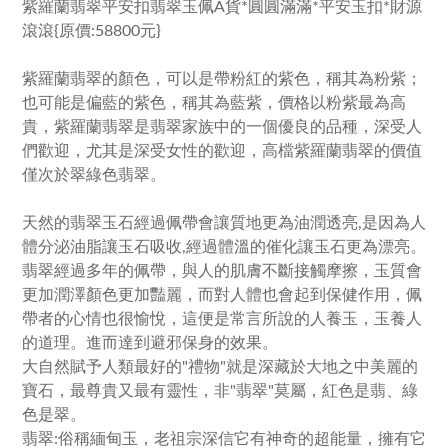
紫羅蘭翡翠平安扣翡翠玉佩A貨*圓圓滿滿*平安玉扣*財源
滾滾{原價:58800元}
紫羅蘭翡翠的顏色，可以是帶粉紅的紫色，稱其為粉紫；
也可能是偏藍的紫色，稱其為藍紫，價格以粉紫最為高
貴，紫羅蘭翡翠是翡翠家族中的一個優良的品種，深受人
們歡迎，尤其是深受女性的歡迎，高檔紫羅蘭翡翠的價值
僅次於翠綠色翡翠。
天然的翡翠玉石經過佩帶會讓質地更為油潤透亮,是因為人
體分泌油脂讓玉石吸收,經過體溫的催化讓玉石更為漂亮。
翡翠經過多年的佩帶，與人的肌膚不斷接觸摩擦，玉質會
更加潤澤顏色更加豔麗，而對人體也會起到保健作用，佩
帶者的心情也很愉悅，這便是常言所說的人養玉，玉養人
的道理。進而達到避邪保身的效果。
大自然賦予人類最好的"禮物"就是深藏於大地之中美麗的
寶石，最尊貴又最有靈性，非"翡翠"莫屬，紅色是翡、綠
色是翠。
翡翠:俗稱緬甸玉，老祖宗深信它有神奇的超能量，擁有它