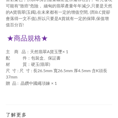
可能有"致癌"危險， 緬甸的翡翠產量年年減少,只要是天然
的A貨翡翠(玉鐲),在未來都有一定的增值空間, (而B.C貨卻
會落得一文不值),所以只要是A貨就有一定的保障,保值增
值百分百!
★
商品規格
★
主 商 品：天然翡翠A貨玉墜× 1
配 件：包裝盒、保証書
材 質：硬玉(翡翠)
尺 寸 : 尺 寸 : 長26.5mm 寬26.5mm 厚4.5mm 含K頭長
37mm
贈 品 : 晶鑽中國繩項鍊 × 1
了解更多