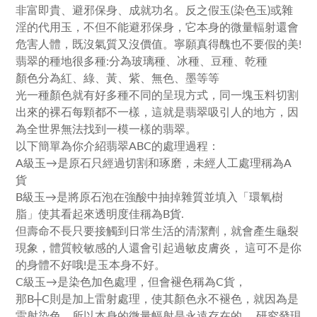
非富即貴、避邪保身、成就功名。反之假玉(染色玉)或雜
淫的代用玉，不但不能避邪保身，它本身的微量輻射還會
危害人體，既沒氣質又沒價值。寧願真得醜也不要假的美!
翡翠的種地很多種:分為玻璃種、冰種、豆種、乾種
顏色分為紅、綠、黃、紫、無色、墨等等
光一種顏色就有好多種不同的呈現方式，同一塊玉料切割
出來的裸石每顆都不一樣，這就是翡翠吸引人的地方，因
為全世界無法找到一模一樣的翡翠。
以下簡單為你介紹翡翠ABC的處理過程：
A級玉→是原石只經過切割和琢磨，未經人工處理稱為A
貨
B級玉→是將原石泡在強酸中抽掉雜質並填入「環氧樹
脂」使其看起來透明度佳稱為B貨.
但壽命不長只要接觸到日常生活的清潔劑，就會產生龜裂
現象，體質較敏感的人還會引起過敏皮膚炎， 這可不是你
的身體不好哦!是玉本身不好。
C級玉→是染色加色處理，但會褪色稱為C貨，
那B┼C則是加上雷射處理，使其顏色永不褪色，就因為是
雷射染色，所以本身的微量幅射是永遠存在的， 研究發現