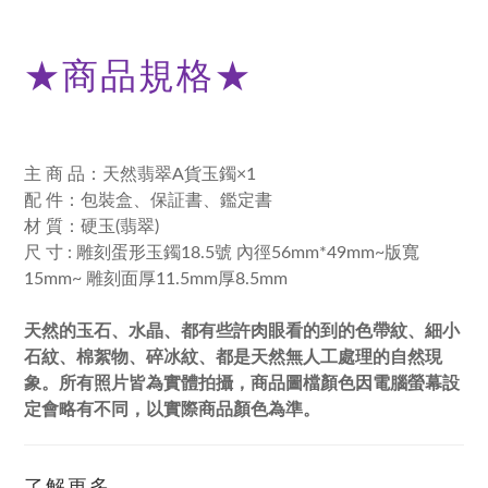
★
商品規格
★
主 商 品：天然翡翠A貨玉鐲×1
配 件：包裝盒、保証書
、鑑定書
材 質：硬玉(翡翠)
尺 寸 : 雕刻蛋形玉鐲18.5號 內徑56mm*49mm~版寬
15mm~ 雕刻面厚11.5mm厚8.5mm
天然的玉石、水晶、都有些許肉眼看的到的色帶紋、細小
石紋、棉絮物、碎冰紋、都是天然無人工處理的自然現
象。所有照片皆為實體拍攝，商品圖檔顏色因電腦螢幕設
定會略有不同，以實際商品顏色為準。