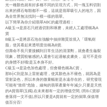
光一種顏色就有好多種不同的呈現方式，同一塊玉料切割
出來的裸石每顆都不一樣，這就是翡翠吸引人的地方，因
為全世界無法找到一模一樣的翡翠。
以下簡單為你介紹翡翠ABC的處理過程：
A級玉→是原石只經過切割和琢磨，未經人工處理稱為A
貨
B級玉→是將原石泡在強酸中抽掉雜質並填入「環氧樹
脂」使其看起來透明度佳稱為B貨.
但壽命不長只要接觸到日常生活的清潔劑，就會產生龜裂
現象，體質較敏感的人還會引起過敏皮膚炎， 這可不是你
的身體不好哦!是玉本身不好。
C級玉→是染色加色處理，但會褪色稱為C貨，
那B┼C則是加上雷射處理，使其顏色永不褪色，就因為是
雷射染色，所以本身的微量幅射是永遠存在的， 研究發現
可能有"致癌"危險， 緬甸的翡翠產量年年減少,只要是天然
的A貨翡翠(玉鐲),在未來都有一定的增值空間, (而B.C貨卻
會落得一文不值),所以只要是A貨就有一定的保障,保值增
值百分百!