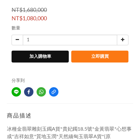
NT$1,680,000
NT$1,080,000
數量
加入購物車
立即購買
分享到
商品描述
冰種金翡翠雕刻玉鐲A貨*貴妃鐲18.5號*金黃翡翠*心想事
成*吉祥如意*質地玉潤*天然緬甸玉翡翠A貨*{原