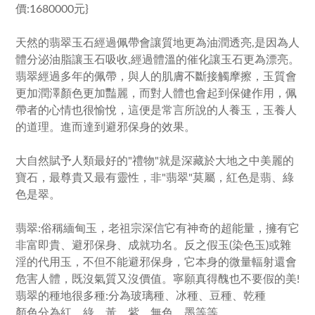
價:1680000元}
天然的翡翠玉石經過佩帶會讓質地更為油潤透亮,是因為人
體分泌油脂讓玉石吸收,經過體溫的催化讓玉石更為漂亮。
翡翠經過多年的佩帶，與人的肌膚不斷接觸摩擦，玉質會
更加潤澤顏色更加豔麗，而對人體也會起到保健作用，佩
帶者的心情也很愉悅，這便是常言所說的人養玉，玉養人
的道理。進而達到避邪保身的效果。
大自然賦予人類最好的"禮物"就是深藏於大地之中美麗的
寶石，最尊貴又最有靈性，非"翡翠"莫屬，紅色是翡、綠
色是翠。
翡翠:俗稱緬甸玉，老祖宗深信它有神奇的超能量，擁有它
非富即貴、避邪保身、成就功名。反之假玉(染色玉)或雜
淫的代用玉，不但不能避邪保身，它本身的微量輻射還會
危害人體，既沒氣質又沒價值。寧願真得醜也不要假的美!
翡翠的種地很多種:分為玻璃種、冰種、豆種、乾種
顏色分為紅、綠、黃、紫、無色、墨等等