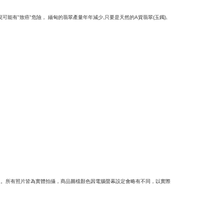
現可能有
致癌
危險，
緬甸的翡翠產量年年減少
只要是天然的
貨翡翠
玉鐲
"
"
,
A
(
),
象。所有照片皆為實體拍攝，商品圖檔顏色因電腦螢幕設定會略有不同，以實際