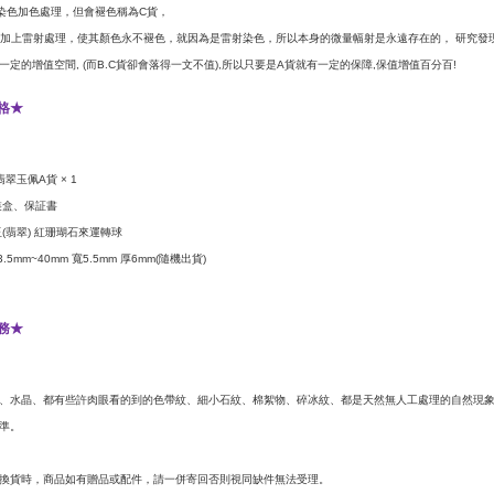
染色加色處理，但會褪色稱為
貨，
C
加上雷射處理，使其顏色永不褪色，就因為是雷射染色，所以本身的微量幅射是永遠存在的，
研究發
一定的增值空間
而
貨卻會落得一文不值
所以只要是
貨就有一定的保障
保值增值百分百
, (
B.C
),
A
,
!
格
★
翡翠玉佩
貨
A
× 1
裝盒、保証書
玉
翡翠
紅珊瑚石來運轉球
(
)
寬
厚
隨機出貨
3.5mm~40mm
5.5mm
6mm(
)
務
★
、水晶、都有些許肉眼看的到的色帶紋、細小石紋、棉絮物、碎冰紋、都是天然無人工處理的自然現
準。
換貨時，商品如有贈品或配件，請一併寄回否則視同缺件無法受理。