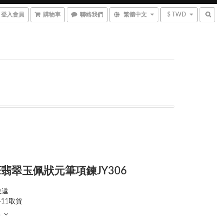
登入會員
購物車
聯絡我們
繁體中文
$ TWD
翡翠玉佩狀元筆項鍊JY306
快遞
-11取貨
多