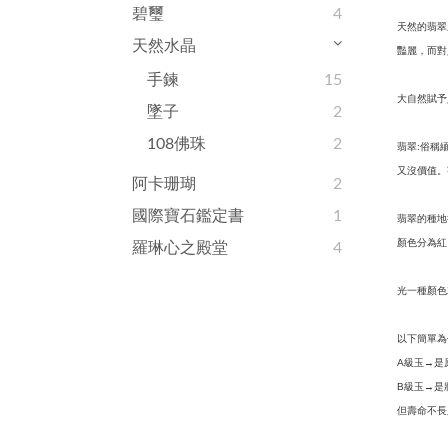
碧璽
4
天然的翡翠
天然水晶
豔麗，而對
手鍊
15
大自然賦予
墜子
2
108佛珠
2
翡翠
俗稱
:
又沒價值。
阿卡珊瑚
2
國際寶石鑑定書
1
翡翠的種地
顏色分為紅
羅琳心之殿堂
4
光一種顏色
以下簡單為
級玉
是
A
→
級玉
是
B
→
但壽命不長