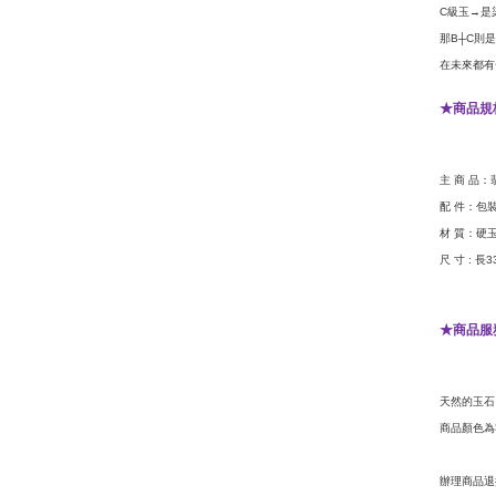
級玉
是
C
→
那
則是
B┼C
在未來都有
商品規
★
主
商
品：
配
件：包
材
質：硬
尺
寸
長
:
3
商品服
★
天然的玉石
商品顏色為
辦理商品退