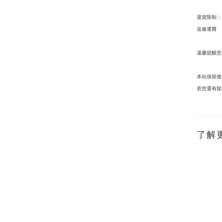
退貨限制：
送修運費
溫馨提醒您
本站保留接
若您還有疑
了解