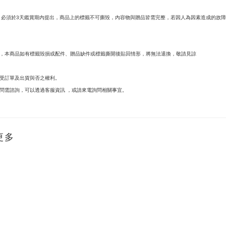
必須於
天鑑賞期內提出，商品上的標籤不可撕毀，內容物與贈品皆需完整，若因人為因素造成的故障
3
，本商品如有標籤毀損或配件、贈品缺件或標籤撕開後貼回情形，將無法退換，敬請見諒
受訂單及出貨與否之權利。
問需諮詢，可以透過客服資訊
，或請來電詢問相關事宜。
更多