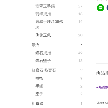
翡翠玉手鐲
57
翡翠戒指
18
翡翠手鍊/108佛
14
珠
佛像玉佩
20
鑽石
鑽石戒指
49
鑽石墜子
13
紅寶石 藍寶石
商品
戒指
9
手鐲
2
商品說
★
墜子
2
冰種文昌
祖母綠
1