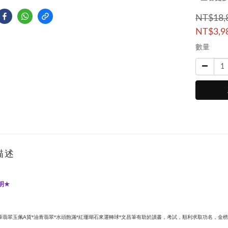
NT$18,
NT$3,9
數量
描述
明
★
筆翡翠玉佩
貨
油青翡翠
水頭飽滿
紅珊瑚石來運轉球
文昌筆有助於讀書，考試，順利求取功名，金榜
A
*
*
*
*