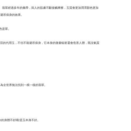
。翡翠經過多年的佩帶，與人的肌膚不斷接觸摩擦，玉質會更加潤澤顏色更加
到避邪保身的效果。
色是翠。
淫的代用玉，不但不能避邪保身，它本身的微量輻射還會危害人體，既沒氣質
因為全世界無法找到一模一樣的翡翠。
你的身體不好哦
是玉本身不好。
!