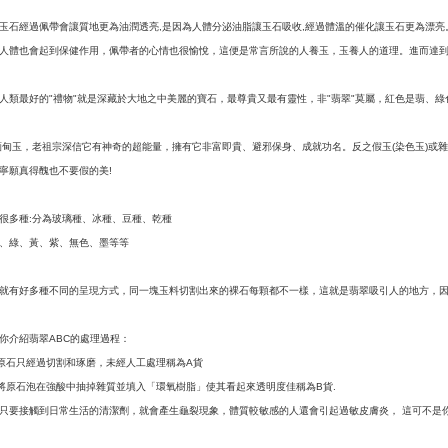
玉石經過佩帶會讓質地更為油潤透亮
是因為人體分泌油脂讓玉石吸收
經過體溫的催化讓玉石更為漂亮
,
,
人體也會起到保健作用，佩帶者的心情也很愉悅，這便是常言所說的人養玉，玉養人的道理。進而達
人類最好的
禮物
就是深藏於大地之中美麗的寶石，最尊貴又最有靈性，非
翡翠
莫屬，紅色是翡、綠
"
"
"
"
緬甸玉，老祖宗深信它有神奇的超能量，擁有它非富即貴、避邪保身、成就功名。反之假玉
染色玉
或雜
(
)
寧願真得醜也不要假的美
!
很多種
分為玻璃種、冰種、豆種、乾種
:
、綠、黃、紫、無色、墨等等
就有好多種不同的呈現方式，同一塊玉料切割出來的裸石每顆都不一樣，這就是翡翠吸引人的地方，
你介紹翡翠
的處理過程：
ABC
原石只經過切割和琢磨，未經人工處理稱為
貨
A
將原石泡在強酸中抽掉雜質並填入「環氧樹脂」使其看起來透明度佳稱為
貨
B
.
只要接觸到日常生活的清潔劑，就會產生龜裂現象，體質較敏感的人還會引起過敏皮膚炎，
這可不是