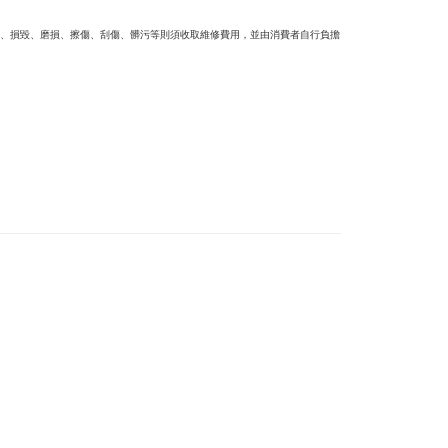
、損毀、磨損、擦傷、刮傷、髒污等則須收取維修費用，並由消費者自行負擔