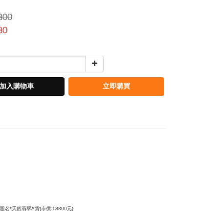
800
80
加入購物車
立即購買
題名
天然翡翠
貨
市價
元
*
A
{
:18800
}