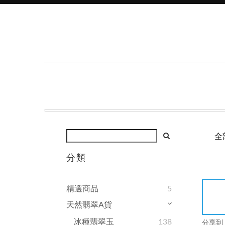
全
分類
精選商品
5
天然翡翠A貨
冰種翡翠玉
138
分享到