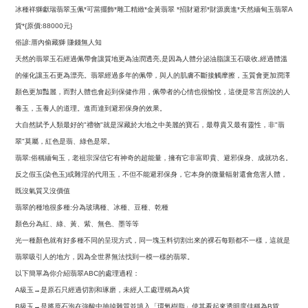
冰種祥獅獻瑞翡翠玉佩
可當擺飾
雕工精緻
金黃翡翠
招財避邪
財源廣進
天然緬甸玉翡翠
*
*
*
*
*
*
A
貨
原價
元
*{
:88000
}
俗諺
厝內偷藏獅
賺錢無人知
:
天然的翡翠玉石經過佩帶會讓質地更為油潤透亮
是因為人體分泌油脂讓玉石吸收
經過體溫
,
,
的催化讓玉石更為漂亮。翡翠經過多年的佩帶，與人的肌膚不斷接觸摩擦，玉質會更加潤澤
顏色更加豔麗，而對人體也會起到保健作用，佩帶者的心情也很愉悅，這便是常言所說的人
養玉，玉養人的道理。進而達到避邪保身的效果。
大自然賦予人類最好的
禮物
就是深藏於大地之中美麗的寶石，最尊貴又最有靈性，非
翡
"
"
"
翠
莫屬，紅色是翡、綠色是翠。
"
翡翠
俗稱緬甸玉，老祖宗深信它有神奇的超能量，擁有它非富即貴、避邪保身、成就功名。
:
反之假玉
染色玉
或雜淫的代用玉，不但不能避邪保身，它本身的微量輻射還會危害人體，
(
)
既沒氣質又沒價值
翡翠的種地很多種
分為玻璃種、冰種、豆種、乾種
:
顏色分為紅、綠、黃、紫、無色、墨等等
光一種顏色就有好多種不同的呈現方式，同一塊玉料切割出來的裸石每顆都不一樣，這就是
翡翠吸引人的地方，因為全世界無法找到一模一樣的翡翠。
以下簡單為你介紹翡翠
的處理過程：
ABC
級玉
是原石只經過切割和琢磨，未經人工處理稱為
貨
A
→
A
級玉
是將原石泡在強酸中抽掉雜質並填入「環氧樹脂」使其看起來透明度佳稱為
貨
B
→
B
.