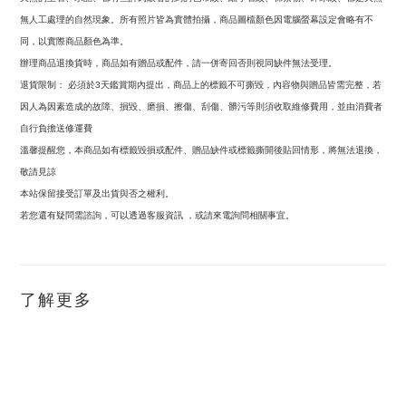
無人工處理的自然現象。所有照片皆為實體拍攝，商品圖檔顏色因電腦螢幕設定會略有不
同，以實際商品顏色為準。
辦理商品退換貨時，商品如有贈品或配件，請一併寄回否則視同缺件無法受理。
退貨限制：
必須於
天鑑賞期內提出，商品上的標籤不可撕毀，內容物與贈品皆需完整，若
3
因人為因素造成的故障、損毀、磨損、擦傷、刮傷、髒污等則須收取維修費用，並由消費者
自行負擔送修運費
溫馨提醒您，本商品如有標籤毀損或配件、贈品缺件或標籤撕開後貼回情形，將無法退換，
敬請見諒
本站保留接受訂單及出貨與否之權利。
若您還有疑問需諮詢，可以透過客服資訊
，或請來電詢問相關事宜。
了解更多