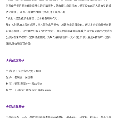
但壽命不長只要接觸到日常生活的清潔劑，就會產生龜裂現象，體質較敏感的人還會引起過
敏皮膚炎，
這可不是你的身體不好哦
是玉本身不好。
!
級玉
是染色加色處理，但會褪色稱為
貨，
C
→
C
那
則是加上雷射處理，使其顏色永不褪色，就因為是雷射染色，所以本身的微量幅射是
B┼C
永遠存在的，
研究發現可能有
致癌
危險，
緬甸的翡翠產量年年減少
只要是天然的
貨翡翠
"
"
,
A
玉鐲
在未來都有一定的增值空間
而
貨卻會落得一文不值
所以只要是
貨就有一定的
(
),
, (
B.C
),
A
保障
保值增值百分百
,
!
商品規格
★
★
主
商
品：天然翡翠
貨玉佩
A
×1
配
件：包裝盒、保証書
材
質：硬玉
翡翠
中國結項鍊
(
) +
尺
寸
長
寬
厚
:
28mm~
22mm~
15.7mm
商品服務
★
★
天然的玉石、水晶、都有些許肉眼看的到的色帶紋、細小石紋、棉絮物、碎冰紋、都是天然