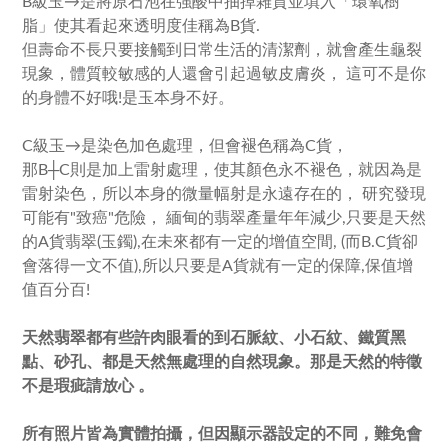
B級玉→是將原石泡在強酸中抽掉雜質並填入「環氧樹
脂」使其看起來透明度佳稱為B貨.
但壽命不長只要接觸到日常生活的清潔劑，就會產生龜裂
現象，體質較敏感的人還會引起過敏皮膚炎， 這可不是你
的身體不好哦!是玉本身不好。
C級玉→是染色加色處理，但會褪色稱為C貨，
那B┼C則是加上雷射處理，使其顏色永不褪色，就因為是
雷射染色，所以本身的微量幅射是永遠存在的， 研究發現
可能有"致癌"危險， 緬甸的翡翠產量年年減少,只要是天然
的A貨翡翠(玉鐲),在未來都有一定的增值空間, (而B.C貨卻
會落得一文不值),所以只要是A貨就有一定的保障,保值增
值百分百!
天然翡翠都有些許肉眼看的到石脈紋、小石紋、鐵質黑
點、砂孔、都是天然無處理的自然現象。那是天然的特徵
不是瑕疵請放心 。
所有照片皆為實體拍攝，但因顯示器設定的不同，難免會