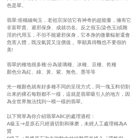
色是翠。
翡翠:俗稱緬甸玉，老祖宗深信它有神奇的超能量，擁有它
非富即貴、避邪保身、成就功名。反之假玉(染色玉)或雜
淫的代用玉，不但不能避邪保身，它本身的微量輻射還會
危害人體，既沒氣質又沒價值 。寧願真得醜也不要假的
美!
翡翠的種地很多種:分為玻璃種、冰種、豆種、乾種
顏色分為紅、綠、黃、紫、無色、墨等等
光一種顏色就有好多種不同的呈現方式，同一塊玉料切割
出來的裸石每顆都不一樣，這就是翡翠吸引人的地方，因
為全世界無法找到一模一樣的翡翠。
以下簡單為你介紹翡翠ABC的處理過程：
A級玉→是原石只經過切割和琢磨，未經人工處理稱為A
貨