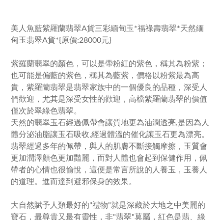
美人魚藍紫羅蘭翡翠A貨三彩緬甸玉*福祿壽翡翠*天然緬
甸玉翡翠A貨*{原價:28000元}
紫羅蘭翡翠的顏色，可以是帶粉紅的紫色，稱其為粉紫；
也可能是偏藍的紫色，稱其為藍紫，價格以粉紫最為高
貴，紫羅蘭翡翠是翡翠家族中的一個優良的品種，深受人
們歡迎，尤其是深受女性的歡迎，高檔紫羅蘭翡翠的價值
僅次於翠綠色翡翠。
天然的翡翠玉石經過佩帶會讓質地更為油潤透亮,是因為人
體分泌油脂讓玉石吸收,經過體溫的催化讓玉石更為漂亮。
翡翠經過多年的佩帶，與人的肌膚不斷接觸摩擦，玉質會
更加潤澤顏色更加豔麗，而對人體也會起到保健作用，佩
帶者的心情也很愉悅，這便是常言所說的人養玉，玉養人
的道理。進而達到避邪保身的效果。
大自然賦予人類最好的"禮物"就是深藏於大地之中美麗的
寶石，最尊貴又最有靈性，非"翡翠"莫屬，紅色是翡、綠