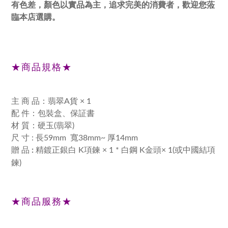
有色差，顏色以實品為主，追求完美的消費者，
歡迎您蒞
臨本店選購。
★商品規格★
主 商 品：翡翠A貨 × 1
配 件：包裝盒、保証書
材 質：硬玉(翡翠)
尺 寸 :
長59mm 寬38mm~ 厚14mm
贈 品
:
精鍍正銀白 K項鍊 × 1 * 白鋼 K金頭× 1(或中國結項
鍊)
★商品服務★