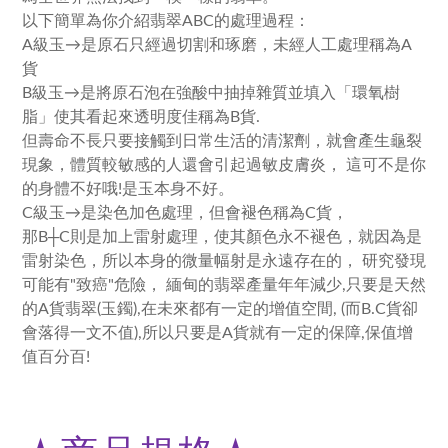
以下簡單為你介紹翡翠ABC的處理過程：
A級玉→是原石只經過切割和琢磨，未經人工處理稱為A
貨
B級玉→是將原石泡在強酸中抽掉雜質並填入「環氧樹
脂」使其看起來透明度佳稱為B貨.
但壽命不長只要接觸到日常生活的清潔劑，就會產生龜裂
現象，體質較敏感的人還會引起過敏皮膚炎， 這可不是你
的身體不好哦!是玉本身不好。
C級玉→是染色加色處理，但會褪色稱為C貨，
那B┼C則是加上雷射處理，使其顏色永不褪色，就因為是
雷射染色，所以本身的微量幅射是永遠存在的， 研究發現
可能有"致癌"危險， 緬甸的翡翠產量年年減少,只要是天然
的A貨翡翠(玉鐲),在未來都有一定的增值空間, (而B.C貨卻
會落得一文不值),所以只要是A貨就有一定的保障,保值增
值百分百!