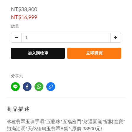
NT$38,800
NT$16,999
數量
加入購物車
立即購買
分享到
商品描述
冰種翡翠玉珠手環*五彩珠*五福臨門*財運圓滿*招財進寶*
飽滿油潤*天然緬甸玉翡翠A貨*{原價:38800元}