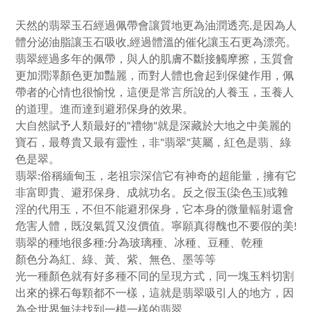
天然的翡翠玉石經過佩帶會讓質地更為油潤透亮,是因為人
體分泌油脂讓玉石吸收,經過體溫的催化讓玉石更為漂亮。
翡翠經過多年的佩帶，與人的肌膚不斷接觸摩擦，玉質會
更加潤澤顏色更加豔麗，而對人體也會起到保健作用，佩
帶者的心情也很愉悅，這便是常言所說的人養玉，玉養人
的道理。進而達到避邪保身的效果。
大自然賦予人類最好的"禮物"就是深藏於大地之中美麗的
寶石，最尊貴又最有靈性，非"翡翠"莫屬，紅色是翡、綠
色是翠。
翡翠:俗稱緬甸玉，老祖宗深信它有神奇的超能量，擁有它
非富即貴、避邪保身、成就功名。反之假玉(染色玉)或雜
淫的代用玉，不但不能避邪保身，它本身的微量輻射還會
危害人體，既沒氣質又沒價值。寧願真得醜也不要假的美!
翡翠的種地很多種:分為玻璃種、冰種、豆種、乾種
顏色分為紅、綠、黃、紫、無色、墨等等
光一種顏色就有好多種不同的呈現方式，同一塊玉料切割
出來的裸石每顆都不一樣，這就是翡翠吸引人的地方，因
為全世界無法找到一模一樣的翡翠。