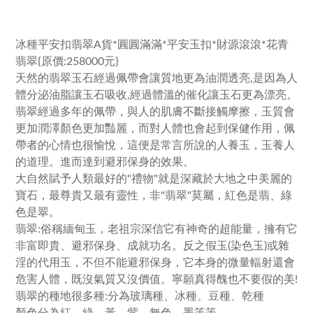
冰種平安扣翡翠A貨*圓圓滿滿*平安玉扣*財源滾滾*花青
翡翠{原價:258000元}
天然的翡翠玉石經過佩帶會讓質地更為油潤透亮,是因為人
體分泌油脂讓玉石吸收,經過體溫的催化讓玉石更為漂亮。
翡翠經過多年的佩帶，與人的肌膚不斷接觸摩擦，玉質會
更加潤澤顏色更加豔麗，而對人體也會起到保健作用，佩
帶者的心情也很愉悅，這便是常言所說的人養玉，玉養人
的道理。進而達到避邪保身的效果。
大自然賦予人類最好的"禮物"就是深藏於大地之中美麗的
寶石，最尊貴又最有靈性，非"翡翠"莫屬，紅色是翡、綠
色是翠。
翡翠:俗稱緬甸玉，老祖宗深信它有神奇的超能量，擁有它
非富即貴、避邪保身、成就功名。反之假玉(染色玉)或雜
淫的代用玉，不但不能避邪保身，它本身的微量輻射還會
危害人體，既沒氣質又沒價值。寧願真得醜也不要假的美!
翡翠的種地很多種:分為玻璃種、冰種、豆種、乾種