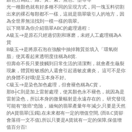
顏色分為紅、綠、黃、紫、無色、墨等等
光一種顏色就有好多種不同的呈現方式，同一塊玉料切割
出來的裸石每顆都不一樣，這就是翡翠吸引人的地方，因
為全世界無法找到一模一樣的翡翠。
以下簡單為你介紹翡翠ABC的處理過程：
A級玉→是原石只經過切割和琢磨，未經人工處理稱為A
貨
B級玉→是將原石泡在強酸中抽掉雜質並填入「環氧樹
脂」使其看起來透明度佳稱為B貨.
但壽命不長只要接觸到日常生活的清潔劑，就會產生龜裂
現象，體質較敏感的人還會引起過敏皮膚炎， 這可不是你
的身體不好哦!是玉本身不好。
C級玉→是染色加色處理，但會褪色稱為C貨，
那B┼C則是加上雷射處理，使其顏色永不褪色，就因為是
雷射染色，所以本身的微量幅射是永遠存在的， 研究發現
可能有"致癌"危險， 緬甸的翡翠產量年年減少,只要是天然
的A貨翡翠(玉鐲),在未來都有一定的增值空間, (而B.C貨卻
會落得一文不值),所以只要是A貨就有一定的保障,保值增
值百分百!