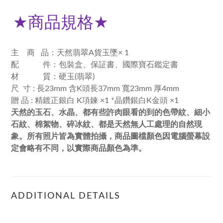
★
商品規格
★
主 商 品：天然翡翠A貨玉墜× 1
配 件：包裝盒、保証書、國際寶石鑑定書
材 質：硬玉(翡翠)
尺 寸 : 長23mm 含K頭長37mm 寬23mm 厚4mm
贈 品 : 精鍍正銀白 K項鍊 ×1 *晶鑽銀白K金頭 ×1
天然的玉石、水晶、都有些許肉眼看的到的色帶紋、細小
石紋、棉絮物、碎冰紋、都是天然無人工處理的自然現
象。所有照片皆為實體拍攝，商品圖檔顏色因電腦螢幕設
定會略有不同，以實際商品顏色為準。
ADDITIONAL DETAILS