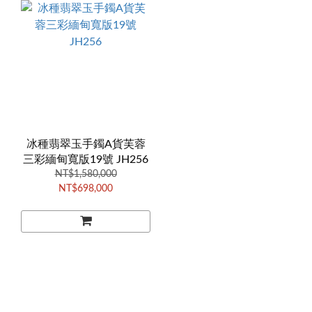
冰種翡翠玉手鐲A貨芙蓉
三彩緬甸寬版19號 JH256
NT$1,580,000
NT$698,000