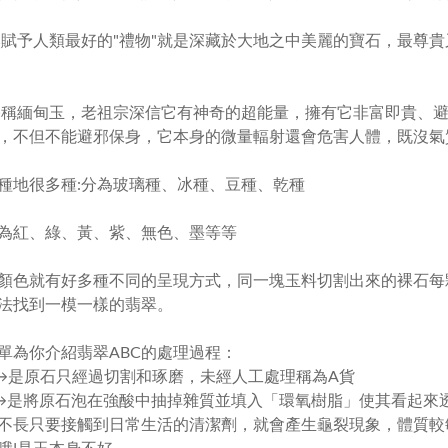
賦予人類最好的"禮物"就是深藏於大地之中美麗的寶石，最尊貴
俗稱緬甸玉，老祖宗深信它有神奇的超能量，擁有它非富即貴、避
，不但不能避邪保身，它本身的微量輻射還會危害人體，既沒氣
種地很多種:分為玻璃種、冰種、豆種、乾種
為紅、綠、黃、紫、無色、墨等等
顏色就有好多種不同的呈現方式，同一塊玉料切割出來的裸石每
法找到一模一樣的翡翠。
單為你介紹翡翠ABC的處理過程：
→是原石只經過切割和琢磨，未經人工處理稱為A貨
→是將原石泡在強酸中抽掉雜質並填入「環氧樹脂」使其看起來透
不長只要接觸到日常生活的清潔劑，就會產生龜裂現象，體質較