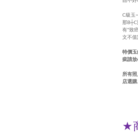
體不好
C級玉
那B┼
有"致
文不值
特價玉
疵請放
所有照
店選購
★