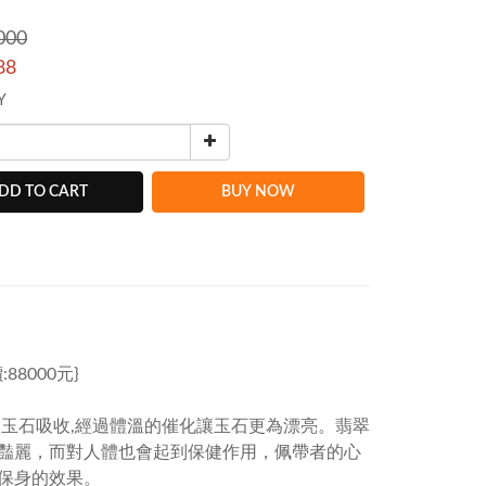
000
88
Y
DD TO CART
BUY NOW
8000元}
玉石吸收,經過體溫的催化讓玉石更為漂亮。翡翠
豔麗，而對人體也會起到保健作用，佩帶者的心
保身的效果。