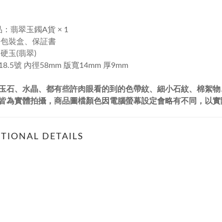
品：翡翠玉鐲A貨 × 1
：包裝盒、保証書
硬玉(翡翠)
: 18.5號 內徑58mm 版寬14mm 厚9mm
玉石、水晶、都有些許肉眼看的到的色帶紋、細小石紋、棉絮物
皆為實體拍攝，商品圖檔顏色因電腦螢幕設定會略有不同，以
TIONAL DETAILS