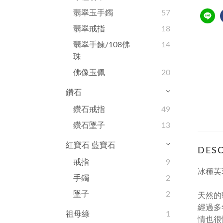
翡翠玉手鐲
57
翡翠戒指
18
翡翠手鍊/108佛
14
珠
佛像玉佩
20
鑽石
鑽石戒指
49
鑽石墜子
13
紅寶石 藍寶石
DESC
戒指
9
冰種芙蓉
手鐲
2
墜子
2
天然的
經過多
祖母綠
1
情也很