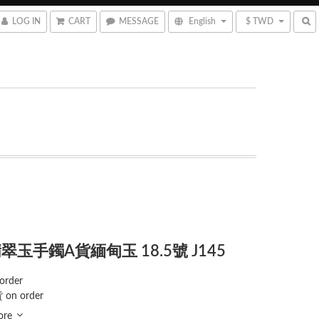
LOG IN
CART
MESSAGE
English
$ TWD
翠玉手鐲A貨緬甸玉 18.5號 J145
order
 on order
ore