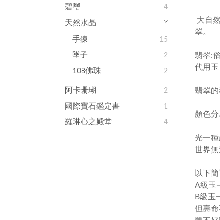
碧璽
4
大自然
天然水晶
翠。
手鍊
15
墜子
2
翡翠:
代用玉
108佛珠
2
阿卡珊瑚
2
翡翠的
國際寶石鑑定書
1
顏色分
羅琳心之殿堂
4
光一種
世界無
以下簡
A級玉
B級玉
但壽命