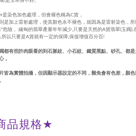
哦!是玉本身不好。
→是染色加色處理，但會褪色稱為C貨，
C則是加上雷射處理，使其顏色永不褪色，就因為是雷射染色，所
癌"危險， 緬甸的翡翠產量年年減少,只要是天然的A貨翡翠(玉鐲),
),所以只要是A貨就有一定的保障,保值增值百分百!
鐲都有些許肉眼看的到石脈紋、小石紋、鐵質黑點、砂孔、都是
心 。
片皆為實體拍攝，但因顯示器設定的不同，難免會有色差，顏色
。
商品規格
★