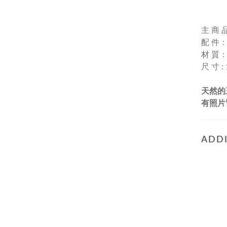
主 商 
配 件
材 質：
尺 寸 
天然的
有照片
ADDI