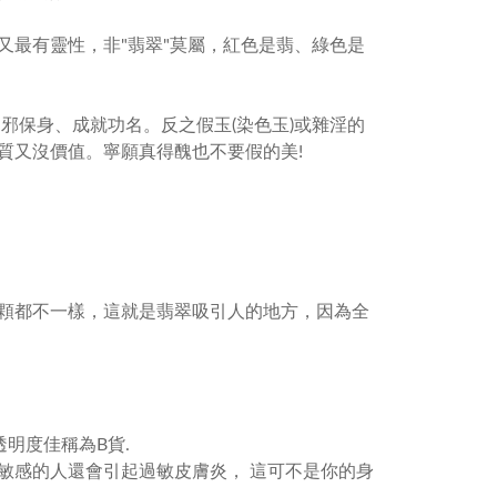
又最有靈性，非"翡翠"莫屬，紅色是翡、綠色是
邪保身、成就功名。反之假玉(染色玉)或雜淫的
質又沒價值。寧願真得醜也不要假的美!
顆都不一樣，這就是翡翠吸引人的地方，因為全
明度佳稱為B貨.
敏感的人還會引起過敏皮膚炎， 這可不是你的身