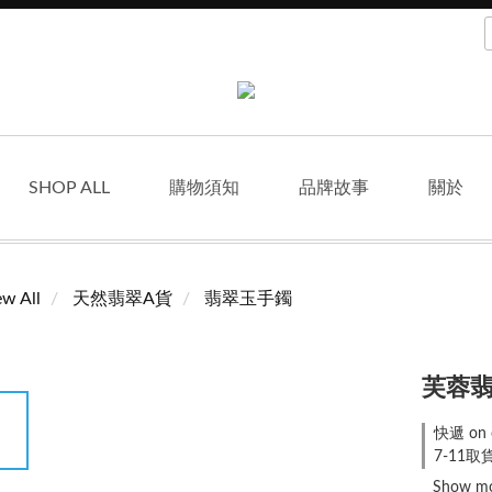
SHOP ALL
購物須知
品牌故事
關於
ew All
天然翡翠A貨
翡翠玉手鐲
芙蓉翡
快遞 on 
7-11取貨
Show m