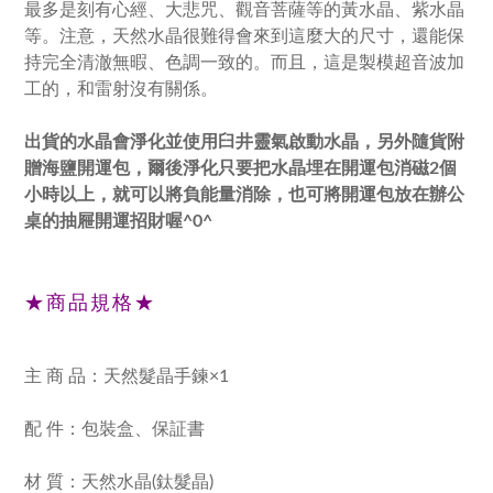
最多是刻有心經、大悲咒、觀音菩薩等的黃水晶、紫水晶
等。注意，天然水晶很難得會來到這麼大的尺寸，還能保
持完全清澈無暇、色調一致的。而且，這是製模超音波加
工的，和雷射沒有關係。
出貨的水晶會淨化並使用臼井靈氣啟動水晶，另外隨貨附
贈海鹽開運包，爾後淨化只要把水晶埋在開運包消磁
2
個
小時以上，就可以將負能量消除，也可將開運包放在辦公
桌的抽屜開運招財喔
^0^
★商品規格★
主 商 品：天然髮晶手鍊×1
配 件：包裝盒、保証書
材 質：天然水晶(鈦髮晶)