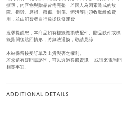
撕毀，內容物與贈品皆需完整，若因人為因素造成的故
障、損毀、磨損、擦傷、刮傷、髒污等則須收取維修費
用，並由消費者自行負擔送修運費
溫馨提醒您，本商品如有標籤毀損或配件、贈品缺件或標
籤撕開後貼回情形，將無法退換，敬請見諒
本站保留接受訂單及出貨與否之權利。
若您還有疑問需諮詢，可以透過客服資訊 ，或請來電詢問
相關事宜。
ADDITIONAL DETAILS