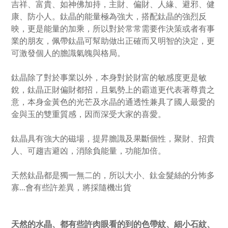
吉祥、富貴、如神佛加持，主財、偏財、人緣、避邪、健
康、防小人。鈦晶的能量極為強大，搭配鈦晶的強烈反
映，更是能量的加乘，所以對於常常需要作決策或者有事
業的朋友，佩帶鈦晶可幫助做出正確而又明智的決定，更
可激發個人的膽識氣魄與格局。
鈦晶除了對於事業以外，本身對於財富的敏感度更是敏
銳，鈦晶正財偏財都招，且氣勢上的霸道更代表著尊貴之
意，本身金黃色的光芒及水晶的通透性兼具了國人最愛的
金與玉的雙重質感，因而深受大家的喜愛。
鈦晶具有強大的磁場，提昇膽識及果斷個性，聚財、招貴
人、可趨吉避凶，消除負能量，功能加倍。
天然鈦晶都是獨一無二的，所以大小、鈦金髮絲的分怖多
寡...會有些許差異，將採隨機出貨
天然的水晶、都有些許肉眼看的到的色帶紋、細小石紋、