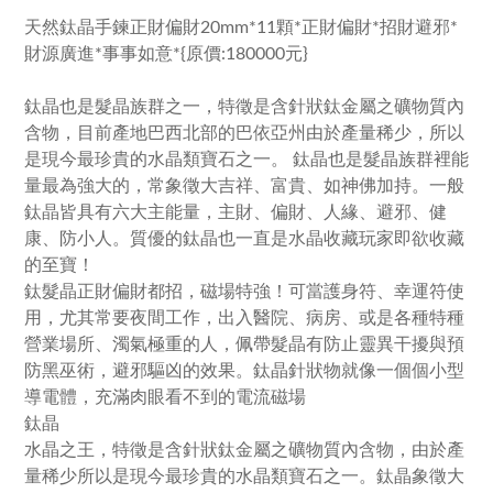
天然鈦晶手鍊正財偏財20mm*11顆*正財偏財*招財避邪*
財源廣進*事事如意*{原價:180000元}
鈦晶也是髮晶族群之一，特徵是含針狀鈦金屬之礦物質內
含物，目前產地巴西北部的巴依亞州由於產量稀少，所以
是現今最珍貴的水晶類寶石之一。 鈦晶也是髮晶族群裡能
量最為強大的，常象徵大吉祥、富貴、如神佛加持。一般
鈦晶皆具有六大主能量，主財、偏財、人緣、避邪、健
康、防小人。質優的鈦晶也一直是水晶收藏玩家即欲收藏
的至寶！
鈦髮晶正財偏財都招，磁場特強！可當護身符、幸運符使
用，尤其常要夜間工作，出入醫院、病房、或是各種特種
營業場所、濁氣極重的人，佩帶髮晶有防止靈異干擾與預
防黑巫術，避邪驅凶的效果。鈦晶針狀物就像一個個小型
導電體，充滿肉眼看不到的電流磁場
鈦晶
水晶之王，特徵是含針狀鈦金屬之礦物質內含物，由於產
量稀少所以是現今最珍貴的水晶類寶石之一。鈦晶象徵大