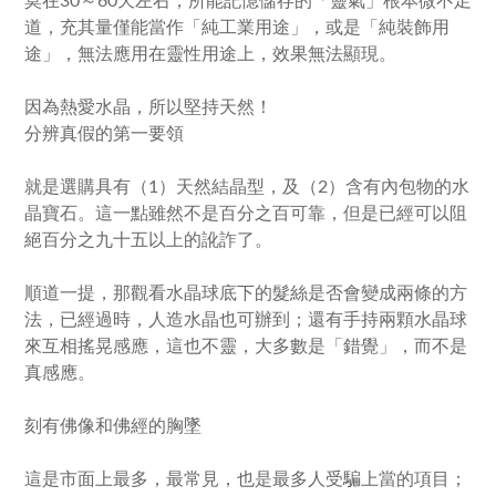
莫在30～60天左右，所能記憶儲存的「靈氣」根本微不足
道，充其量僅能當作「純工業用途」，或是「純裝飾用
途」，無法應用在靈性用途上，效果無法顯現。
因為熱愛水晶，所以堅持天然！
分辨真假的第一要領
就是選購具有（1）天然結晶型，及（2）含有內包物的水
晶寶石。這一點雖然不是百分之百可靠，但是已經可以阻
絕百分之九十五以上的訛詐了。
順道一提，那觀看水晶球底下的髮絲是否會變成兩條的方
法，已經過時，人造水晶也可辦到；還有手持兩顆水晶球
來互相搖晃感應，這也不靈，大多數是「錯覺」，而不是
真感應。
刻有佛像和佛經的胸墜
這是市面上最多，最常見，也是最多人受騙上當的項目；