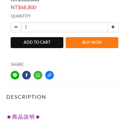
NT$180,000
NT$68,800
QUANTITY
ADD TO CART
BUY NOW
SHARE
DESCRIPTION
★商品說明★