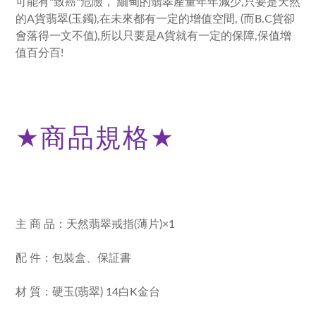
可能有"致癌"危險， 緬甸的翡翠產量年年減少,只要是天然
的A貨翡翠(玉鐲),在未來都有一定的增值空間, (而B.C貨卻
會落得一文不值),所以只要是A貨就有一定的保障,保值增
值百分百!
★
商品規格
★
主 商 品：天然翡翠戒指(薄片)×1
配 件：包裝盒、保証書
材 質：硬玉(翡翠) 14白K金台