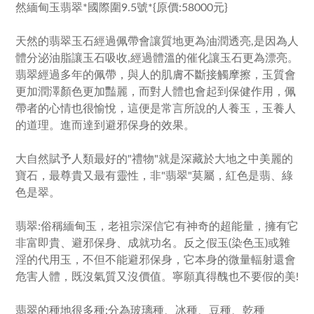
然緬甸玉翡翠*國際圍9.5號*{原價:58000元}
天然的翡翠玉石經過佩帶會讓質地更為油潤透亮,是因為人
體分泌油脂讓玉石吸收,經過體溫的催化讓玉石更為漂亮。
翡翠經過多年的佩帶，與人的肌膚不斷接觸摩擦，玉質會
更加潤澤顏色更加豔麗，而對人體也會起到保健作用，佩
帶者的心情也很愉悅，這便是常言所說的人養玉，玉養人
的道理。進而達到避邪保身的效果。
大自然賦予人類最好的"禮物"就是深藏於大地之中美麗的
寶石，最尊貴又最有靈性，非"翡翠"莫屬，紅色是翡、綠
色是翠。
翡翠:俗稱緬甸玉，老祖宗深信它有神奇的超能量，擁有它
非富即貴、避邪保身、成就功名。反之假玉(染色玉)或雜
淫的代用玉，不但不能避邪保身，它本身的微量輻射還會
危害人體，既沒氣質又沒價值。寧願真得醜也不要假的美!
翡翠的種地很多種:分為玻璃種、冰種、豆種、乾種