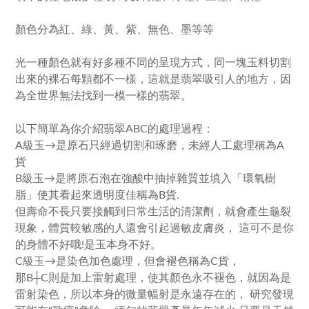
顏色分為紅、綠、黃、紫、無色、墨等等
光一種顏色就有好多種不同的呈現方式，同一塊玉料切割
出來的裸石每顆都不一樣，這就是翡翠吸引人的地方，因
為全世界無法找到一模一樣的翡翠。
以下簡單為你介紹翡翠ABC的處理過程：
A級玉→是原石只經過切割和琢磨，未經人工處理稱為A
貨
B級玉→是將原石泡在強酸中抽掉雜質並填入「環氧樹
脂」使其看起來透明度佳稱為B貨.
但壽命不長只要接觸到日常生活的清潔劑，就會產生龜裂
現象，體質較敏感的人還會引起過敏皮膚炎， 這可不是你
的身體不好哦!是玉本身不好。
C級玉→是染色加色處理，但會褪色稱為C貨，
那B┼C則是加上雷射處理，使其顏色永不褪色，就因為是
雷射染色，所以本身的微量幅射是永遠存在的， 研究發現