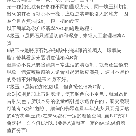
光一種顏色就有好多種不同的呈現方式，同一塊玉料切割
出來的裸石每顆都不一樣，這就是翡翠吸引人的地方，因
為全世界無法找到一模一樣的翡翠。
以下簡單為你介紹翡翠ABC的處理過程：
A級玉→是原石只經過切割和琢磨，未經人工處理稱為A
貨
B級玉→是將原石泡在強酸中抽掉雜質並填入「環氧樹
脂」使其看起來透明度佳稱為B貨.
但壽命不長只要接觸到日常生活的清潔劑，就會產生龜裂
現象，體質較敏感的人還會引起過敏皮膚炎， 這可不是你
的身體不好哦!是玉本身不好。
C級玉→是染色加色處理，但會褪色稱為C貨，
那B┼C則是加上雷射處理，使其顏色永不褪色，就因為是
雷射染色，所以本身的微量幅射是永遠存在的， 研究發現
可能有"致癌"危險， 緬甸的翡翠產量年年減少,只要是天然
的A貨翡翠(玉鐲),在未來都有一定的增值空間, (而B.C貨卻
會落得一文不值),所以只要是A貨就有一定的保障,保值增
值百分百!