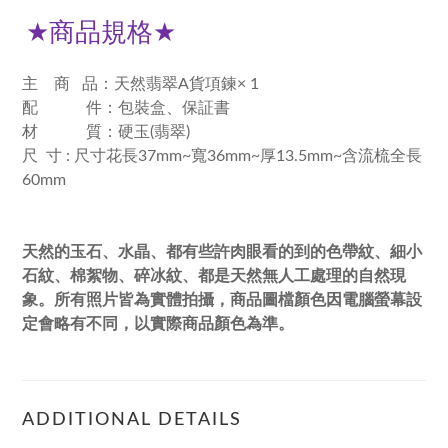
★
商品規格
★
主 商 品：天然翡翠A貨項鍊× 1
配 件：包裝盒、保証書
材 質：硬玉(翡翠)
尺 寸 : 尺寸花長37mm~寬36mm~厚13.5mm~含流梳全長
60mm
天然的玉石、水晶、都有些許肉眼看的到的色帶紋、細小
石紋、棉絮物、碎冰紋、都是天然無人工處理的自然現
象。所有照片皆為實體拍攝，商品圖檔顏色因電腦螢幕設
定會略有不同，以實際商品顏色為準。
ADDITIONAL DETAILS