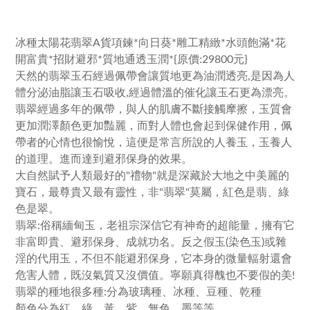
冰種太陽花翡翠A貨項鍊*向日葵*雕工精緻*水頭飽滿*花
開富貴*招財避邪*質地通透玉潤*{原價:29800元}
天然的翡翠玉石經過佩帶會讓質地更為油潤透亮,是因為人
體分泌油脂讓玉石吸收,經過體溫的催化讓玉石更為漂亮。
翡翠經過多年的佩帶，與人的肌膚不斷接觸摩擦，玉質會
更加潤澤顏色更加豔麗，而對人體也會起到保健作用，佩
帶者的心情也很愉悅，這便是常言所說的人養玉，玉養人
的道理。進而達到避邪保身的效果。
大自然賦予人類最好的"禮物"就是深藏於大地之中美麗的
寶石，最尊貴又最有靈性，非"翡翠"莫屬，紅色是翡、綠
色是翠。
翡翠:俗稱緬甸玉，老祖宗深信它有神奇的超能量，擁有它
非富即貴、避邪保身、成就功名。反之假玉(染色玉)或雜
淫的代用玉，不但不能避邪保身，它本身的微量輻射還會
危害人體，既沒氣質又沒價值。寧願真得醜也不要假的美!
翡翠的種地很多種:分為玻璃種、冰種、豆種、乾種
顏色分為紅、綠、黃、紫、無色、墨等等