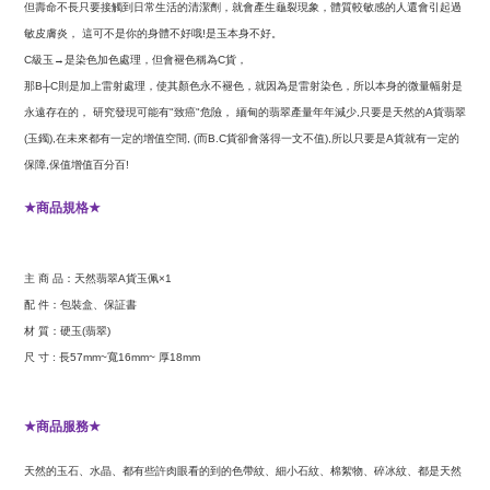
但壽命不長只要接觸到日常生活的清潔劑，就會產生龜裂現象，體質較敏感的人還會引起過
敏皮膚炎，
這可不是你的身體不好哦
是玉本身不好。
!
級玉
是染色加色處理，但會褪色稱為
貨，
C
→
C
那
則是加上雷射處理，使其顏色永不褪色，就因為是雷射染色，所以本身的微量幅射是
B┼C
永遠存在的，
研究發現可能有
致癌
危險，
緬甸的翡翠產量年年減少
只要是天然的
貨翡翠
"
"
,
A
玉鐲
在未來都有一定的增值空間
而
貨卻會落得一文不值
所以只要是
貨就有一定的
(
),
, (
B.C
),
A
保障
保值增值百分百
,
!
商品規格
★
★
主
商
品：天然翡翠
貨玉佩
A
×1
配
件：包裝盒、保証書
材
質：硬玉
翡翠
(
)
尺
寸
長
寬
厚
:
57mm~
16mm~
18mm
商品服務
★
★
天然的玉石、水晶、都有些許肉眼看的到的色帶紋、細小石紋、棉絮物、碎冰紋、都是天然