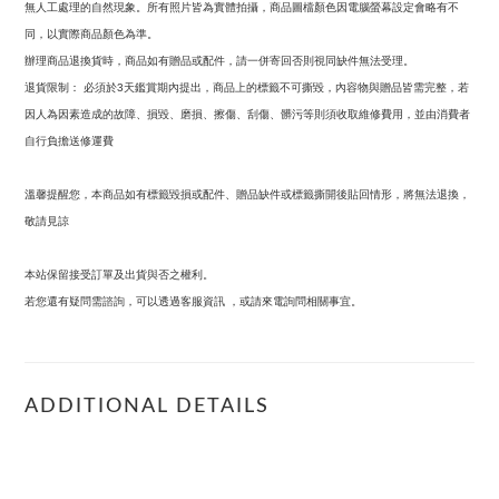
無人工處理的自然現象。所有照片皆為實體拍攝，商品圖檔顏色因電腦螢幕設定會略有不
同，以實際商品顏色為準。
辦理商品退換貨時，商品如有贈品或配件，請一併寄回否則視同缺件無法受理。
退貨限制：
必須於
天鑑賞期內提出，商品上的標籤不可撕毀，內容物與贈品皆需完整，若
3
因人為因素造成的故障、損毀、磨損、擦傷、刮傷、髒污等則須收取維修費用，並由消費者
自行負擔送修運費
溫馨提醒您，本商品如有標籤毀損或配件、贈品缺件或標籤撕開後貼回情形，將無法退換，
敬請見諒
本站保留接受訂單及出貨與否之權利。
若您還有疑問需諮詢，可以透過客服資訊
，或請來電詢問相關事宜。
ADDITIONAL DETAILS