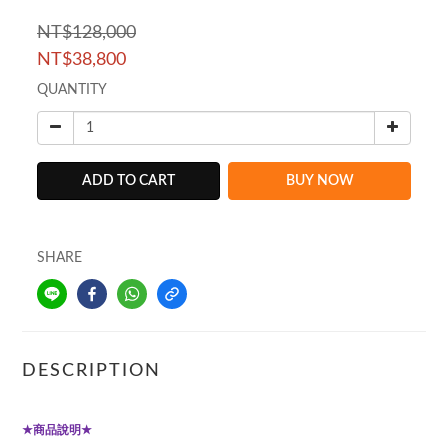
NT$128,000
NT$38,800
QUANTITY
ADD TO CART
BUY NOW
SHARE
DESCRIPTION
商品說明
★
★