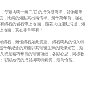
，每顆均獨一無二
,
它 的成份很簡單，就像鉛筆
度，比鋼的熔點高出兩倍半。幾千萬年前，碳在
有鑽石的岩石帶上地 面，隨著火山運動消退，熔
上地面，實在非常罕有！
鑽石，難怪鑽石如此貴重。 鑽石獨具的恒久特
盡千年紀念的來臨以其璀璨生輝的閃爍光芒，延
針又或是精巧奪目的璀璨項鏈，各顯心思，同樣教
； 彰顯她們的成就與獨特氣質，最為恰當。