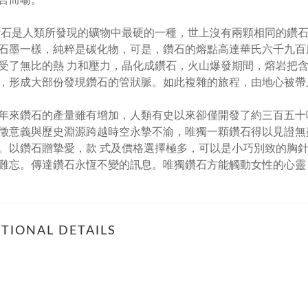
言而喻。
人類所發現的礦物中最硬的一種，世上沒有兩顆相同的鑽石
石墨一樣，純粹是碳化物，可是，鑽石的熔點高達華氏六千九百
受了無比的熱 力和壓力，晶化成鑽石，火山爆發期間，熔岩把含
，形成大部份發現鑽石的管狀脈。如此複雜的旅程，由地心被帶
鑽石的產量雖有增加，人類有史以來卻僅開發了約三百五十噸
徵意義與歷史淵源跨越時空永摯不渝，唯獨一顆鑽石得以見證無
。以鑽石贈摯愛，款 式及價格選擇極多，可以是小巧別致的胸
難忘。傳達鑽石永恆不變的訊息。唯獨鑽石方能觸動女性的心靈
TIONAL DETAILS