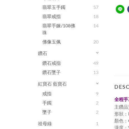
翡翠玉手鐲
57
翡翠戒指
18
翡翠手鍊/108佛
14
珠
佛像玉佩
20
鑽石
鑽石戒指
49
鑽石墜子
13
紅寶石 藍寶石
DESC
戒指
9
全程手
手鐲
2
主鑽品
墜子
2
形狀：Rou
顏色：
祖母綠
1
淨度：