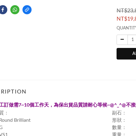
NT$23,
NT$19,
QUANTIT
A
RIPTION
工訂做需
7~10
個工作天，為保出貨品質請耐心等候~
@^_^@
不接
質：
副石：
nd Brilliant
形狀：
G
數量：
VS1
重量：