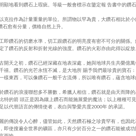
明顯地看到鑽石上瑕疵。等級一般會標示在鑒定報 告書中的鑽
以克拉作為計量重量的單位。所謂物以罕為貴，大鑽石相比於小
鑽石愈有分量，價格自然上升。
工即鑽石的切磨水準，切工跟鑽石的明亮度有密不可分的關係。
定了鑽石的反射和折射光線的強度。鑽石的火彩亦由此得以綻放
古開天之初，鑽石已經深藏在地表深處，她與地球共生共榮億萬
千禧。鑽石的光芒永恆不滅，是大地所 賜予我們最珍貴的寶石
一樣東西，可以像鑽石一般千古流傳，所以唯有鑽石，蘊含地球
石的浪漫聯想多不勝數，希臘人相信，鑽石就是由天而降的
比特的箭 頭正是因為鑲上鑽石而能施展愛的魔法；以上種種可
足以代替語言的傳情使者，表白與摯愛共度
2000
年 的承諾。
傳說令人心醉，儘管如此，天然鑽石極之珍貴罕有，也因此
，即使搜遍全世界的礦區，亦只有少於百分之一的鑽石能被成功