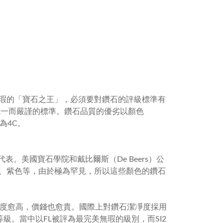
瑕的「寶石之王」，必須要對鑽石的評級標準有
統一而嚴謹的標準。鑽石品質的優劣以顏色
稱為
4C
。
代表。美國寶石學院和戴比爾斯（
De Beers
）公
、紫色等，由於極為罕見，所以這些顏色的鑽石
度愈高，價錢也愈貴。國際上對鑽石潔凈度採用
等級。當中以
FL
被評為最完美無瑕的級別，而
SI2