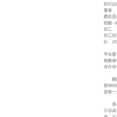
則可以
重量
鑽石是
指數
--
切工
切工切
比，決
早在盤
無數個
有任何
關於鑽
愛神邱
是唯一
美麗的
不容易