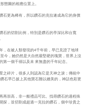
石形態圖的相應位置上。
鑽石更為稀有，所以鑽石的克拉遂成為它的身價
鑽石的切割比例，特別是鑽石的亭深比和台寬
。
年，在被人類發現的
4
千年前，早已見證了地球
﹔至今，她仍然是大自然最堅硬的瑰寶，世界上沒
的第一個千禧以及未 來無盡的千年紀念。
星之碎片，很多人則認為它是天神之淚；傳統中
見鑽石早己披上其他寶石難以媲美的，神話色彩更
再再崇高，非一般禮品可比。找尋鑽石的過程殊
開探，並切割成超過一克拉的鑽石，個中珍貴之