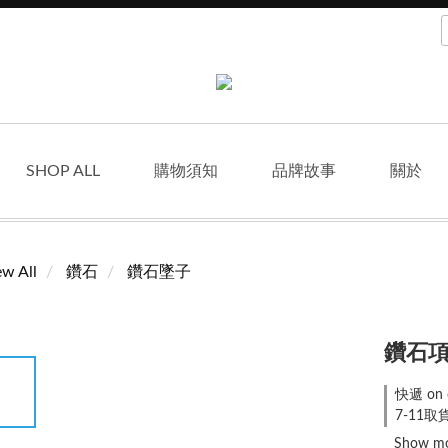
SHOP ALL
購物須知
品牌故事
關於
ew All
鑽石
鑽石墜子
鑽石項鍊
快遞 on 
7-11取貨
Show m