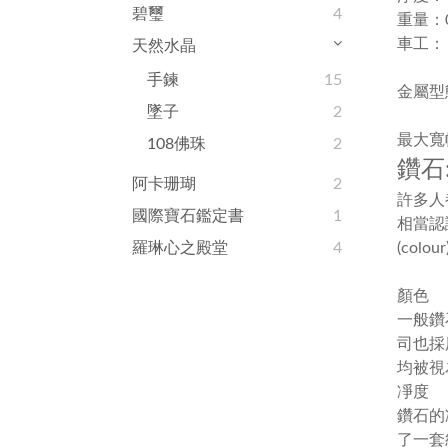
碧璽
4
重量：0.
車工：
天然水晶
手鍊
15
金屬型態
墜子
2
最大寬幅
108佛珠
2
鑽石:
阿卡珊瑚
2
許多人
國際寶石鑑定書
1
相當認
羅琳心之殿堂
4
(colour
顏色
一般鑽
司也採
均被視
凈度
鑽石的
了一套