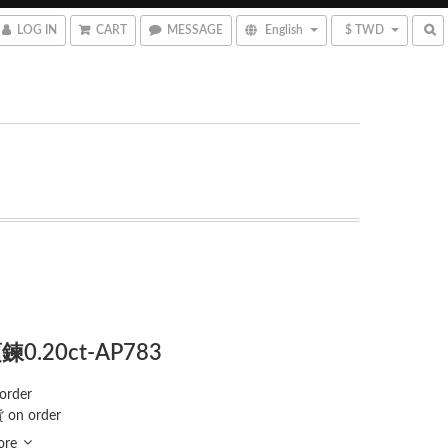
LOG IN
CART
MESSAGE
English
$ TWD
0.20ct-AP783
order
 on order
ore