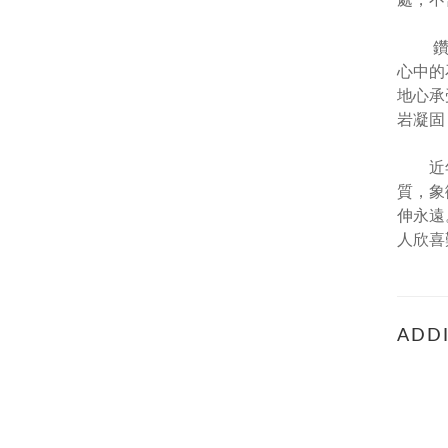
處，不
鑽石是
心中的
地心承
岩凝固
近年來
質，象
伸永遠
人欣喜
ADDI