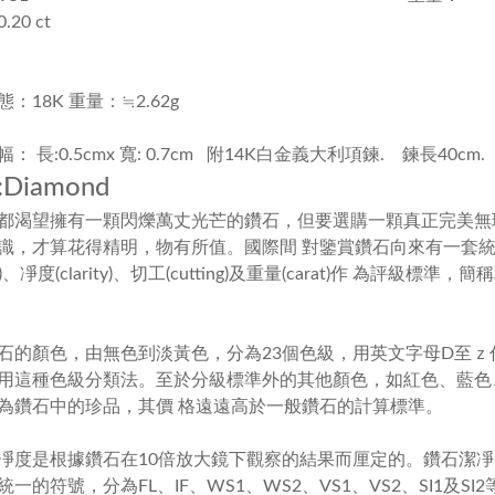
20 ct
：18K 重量：≒2.62g
： 長:0.5cmx 寬: 0.7cm 附14K白金義大利項鍊. 鍊長40cm.
Diamond
都渴望擁有一顆閃爍萬丈光芒的鑽石，但要選購一顆真正完美無
識，才算花得精明，物有所值。國際間 對鑒賞鑽石向來有一套
)
、凈度
(clarity)
、切工
(cutting)
及重量
(carat)
作 為評級標準，簡
石的顏色，由無色到淡黃色，分為
23
個色級，用英文字母
D
至ｚ
用這種色級分類法。至於分級標準外的其他顏色，如紅色、藍色
為鑽石中的珍品，其價 格遠遠高於一般鑽石的計算標準。
凈度是根據鑽石在
10
倍放大鏡下觀察的結果而厘定的。鑽石潔凈
統一的符號，分為
FL
、
IF
、
WS1
、
WS2
、
VS1
、
VS2
、
SI1
及
SI2