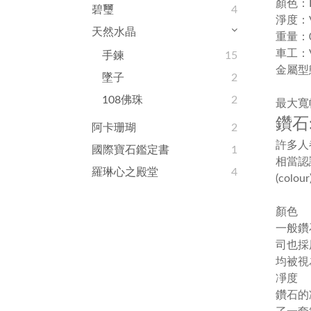
顏色：
碧璽
4
淨度：V
天然水晶
重量：0.
車工：V
手鍊
15
金屬型態
墜子
2
108佛珠
2
最大寬幅：
鑽石:
阿卡珊瑚
2
許多人
國際寶石鑑定書
1
相當認
羅琳心之殿堂
4
(colour
顏色
一般鑽
司也採
均被視
凈度
鑽石的