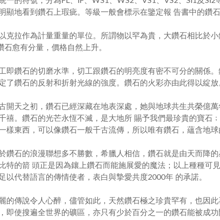
統一的符號，分為
FL
、
IF
、
WS1
、
WS2
、
VS1
、
VS2
、
SI1
及
SI2
明顯地看到鑽石上瑕疵。等級一般會標示在鑒定報 告書中的鑽
以克拉作為計量重量的單位。所謂物以罕為貴，大鑽石相比於小
鑽石愈有分量，價格自然上升。
工即鑽石的切磨水準，切工跟鑽石的明亮度有密不可分的關係。
定了鑽石的反射和折射光線的強度。鑽石的火彩亦由此得以綻放
古開天之初，鑽石已經深藏在地表深處，她與地球共生共榮億萬
千禧。鑽石的光芒永恆不滅，是大地所 賜予我們最珍貴的寶石
一樣東西，可以像鑽石一般千古流傳，所以唯有鑽石，蘊含地球
石的浪漫聯想多不勝數，希臘人相信，鑽石就是由天而降的
比特的箭 頭正是因為鑲上鑽石而能施展愛的魔法；以上種種可
足以代替語言的傳情使者，表白與摯愛共度
2000
年 的承諾。
傳說令人心醉，儘管如此，天然鑽石極之珍貴罕有，也因此
，即使搜遍全世界的礦區，亦只有少於百分之一的鑽石能被成功