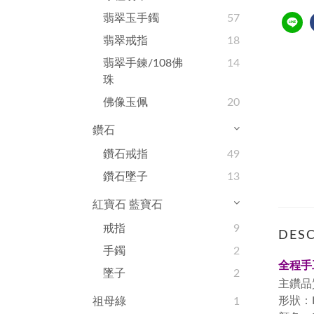
翡翠玉手鐲
57
翡翠戒指
18
翡翠手鍊/108佛
14
珠
佛像玉佩
20
鑽石
鑽石戒指
49
鑽石墜子
13
紅寶石 藍寶石
戒指
9
DESC
手鐲
2
全程手
墜子
2
主鑽品
形狀：Rou
祖母綠
1