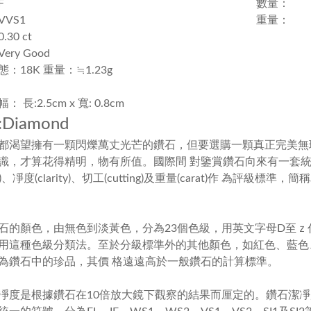
F
數量：
VS1
重量：
30 ct
ery Good
：18K 重量：≒1.23g
 長:2.5cm x 寬: 0.8cm
Diamond
都渴望擁有一顆閃爍萬丈光芒的鑽石，但要選購一顆真正完美無
識，才算花得精明，物有所值。國際間 對鑒賞鑽石向來有一套
)
、凈度
(clarity)
、切工
(cutting)
及重量
(carat)
作 為評級標準，簡
石的顏色，由無色到淡黃色，分為
23
個色級，用英文字母
D
至ｚ
用這種色級分類法。至於分級標準外的其他顏色，如紅色、藍色
為鑽石中的珍品，其價 格遠遠高於一般鑽石的計算標準。
凈度是根據鑽石在
10
倍放大鏡下觀察的結果而厘定的。鑽石潔凈