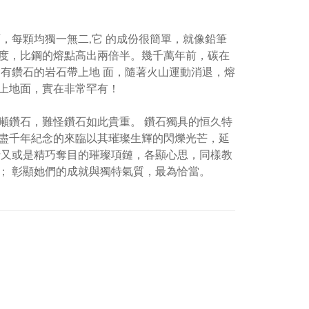
，每顆均獨一無二
,
它 的成份很簡單，就像鉛筆
度，比鋼的熔點高出兩倍半。幾千萬年前，碳在
有鑽石的岩石帶上地 面，隨著火山運動消退，熔
上地面，實在非常罕有！
鑽石，難怪鑽石如此貴重。 鑽石獨具的恒久特
盡千年紀念的來臨以其璀璨生輝的閃爍光芒，延
針又或是精巧奪目的璀璨項鏈，各顯心思，同樣教
； 彰顯她們的成就與獨特氣質，最為恰當。