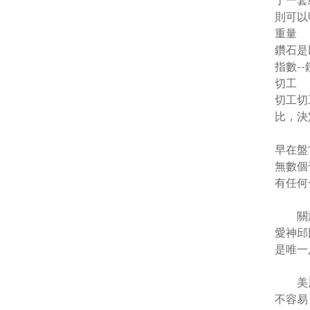
了一套
則可以
重量
鑽石是
指數
--
切工
切工切
比，決
早在盤
無數個
有任何
關於鑽
愛神邱
是唯一
美麗的
不容易