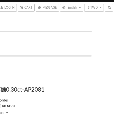
LOG IN
CART
MESSAGE
English
$ TWD
0.30ct-AP2081
order
 on order
ore