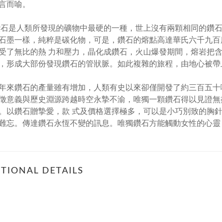
言而喻。
人類所發現的礦物中最硬的一種，世上沒有兩顆相同的鑽石
石墨一樣，純粹是碳化物，可是，鑽石的熔點高達華氏六千九百
受了無比的熱 力和壓力，晶化成鑽石，火山爆發期間，熔岩把含
，形成大部份發現鑽石的管狀脈。如此複雜的旅程，由地心被帶
鑽石的產量雖有增加，人類有史以來卻僅開發了約三百五十噸
徵意義與歷史淵源跨越時空永摯不渝，唯獨一顆鑽石得以見證無
。以鑽石贈摯愛，款 式及價格選擇極多，可以是小巧別致的胸
難忘。傳達鑽石永恆不變的訊息。唯獨鑽石方能觸動女性的心靈
TIONAL DETAILS