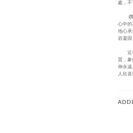
處，不
鑽石是
心中的
地心承
岩凝固
近年來
質，象
伸永遠
人欣喜
ADDI