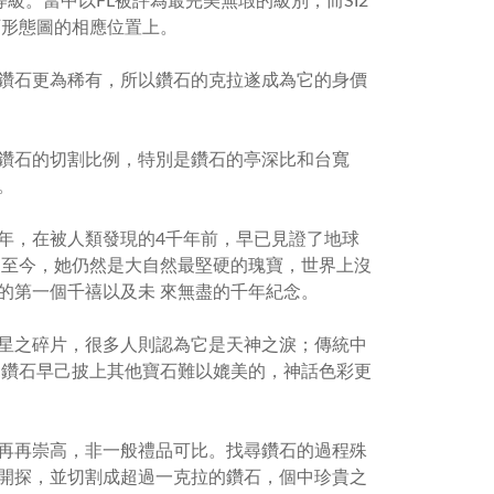
等級。當中以
FL
被評為最完美無瑕的級別，而
SI2
石形態圖的相應位置上。
鑽石更為稀有，所以鑽石的克拉遂成為它的身價
鑽石的切割比例，特別是鑽石的亭深比和台寬
。
年，在被人類發現的
4
千年前，早已見證了地球
﹔至今，她仍然是大自然最堅硬的瑰寶，世界上沒
的第一個千禧以及未 來無盡的千年紀念。
星之碎片，很多人則認為它是天神之淚；傳統中
見鑽石早己披上其他寶石難以媲美的，神話色彩更
再再崇高，非一般禮品可比。找尋鑽石的過程殊
開探，並切割成超過一克拉的鑽石，個中珍貴之