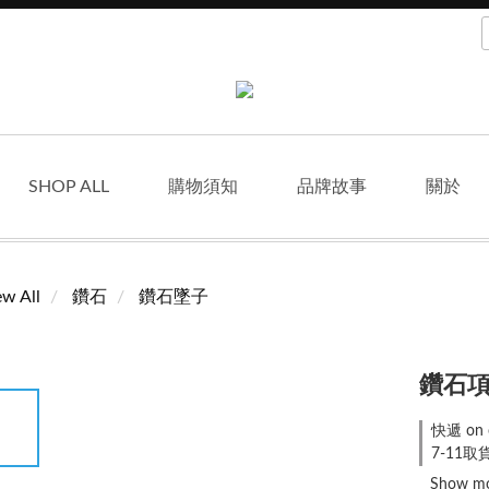
SHOP ALL
購物須知
品牌故事
關於
ew All
鑽石
鑽石墜子
鑽石項鍊
快遞 on 
7-11取貨
Show m