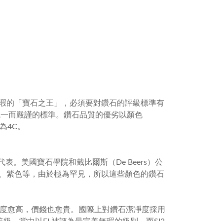
瑕的「寶石之王」，必須要對鑽石的評級標準有
統一而嚴謹的標準。鑽石品質的優劣以顏色
稱為
4C
。
代表。美國寶石學院和戴比爾斯（
De Beers
）公
、紫色等，由於極為罕見，所以這些顏色的鑽石
度愈高，價錢也愈貴。國際上對鑽石潔凈度採用