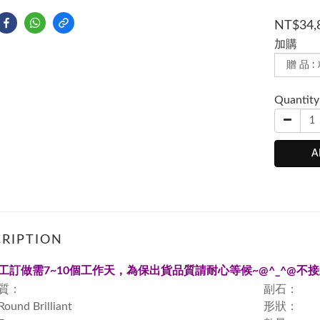
NT$34,
加購
Quantity
A
RIPTION
工訂做需
7~10
個工作天，為保出貨品質請耐心等候~
@^_^@
不接
質：
副石：
nd Brilliant
形狀：