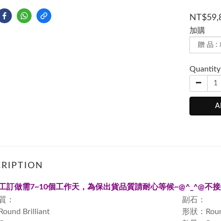
NT$59,
加購
Quantity
A
RIPTION
工訂做需
7~10
個工作天，為保出貨品質請耐心等候~
@^_^@
不接
質：
副石：
nd Brilliant
形狀：Round 