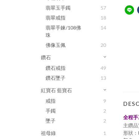
翡翠玉手鐲
57
翡翠戒指
18
翡翠手鍊/108佛
14
珠
佛像玉佩
20
鑽石
鑽石戒指
49
鑽石墜子
13
紅寶石 藍寶石
戒指
9
DESC
手鐲
2
全程手
墜子
2
主鑽品
形狀：Rou
祖母綠
1