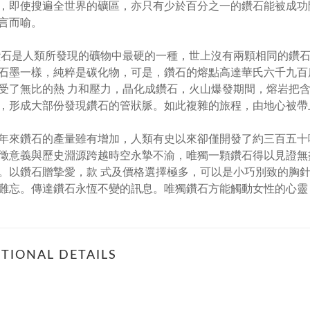
，即使搜遍全世界的礦區，亦只有少於百分之一的鑽石能被成功
言而喻。
人類所發現的礦物中最硬的一種，世上沒有兩顆相同的鑽石
石墨一樣，純粹是碳化物，可是，鑽石的熔點高達華氏六千九百
受了無比的熱 力和壓力，晶化成鑽石，火山爆發期間，熔岩把含
，形成大部份發現鑽石的管狀脈。如此複雜的旅程，由地心被帶
鑽石的產量雖有增加，人類有史以來卻僅開發了約三百五十噸
徵意義與歷史淵源跨越時空永摯不渝，唯獨一顆鑽石得以見證無
。以鑽石贈摯愛，款 式及價格選擇極多，可以是小巧別致的胸
難忘。傳達鑽石永恆不變的訊息。唯獨鑽石方能觸動女性的心靈
TIONAL DETAILS