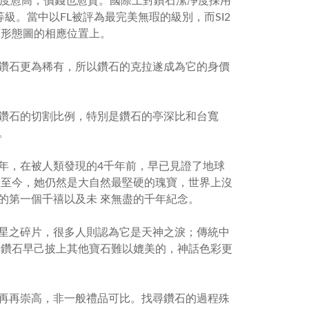
度愈高，價錢也愈貴。國際上對鑽石潔凈度採用
等級。當中以
FL
被評為最完美無瑕的級別，而
SI2
石形態圖的相應位置上。
鑽石更為稀有，所以鑽石的克拉遂成為它的身價
鑽石的切割比例，特別是鑽石的亭深比和台寬
。
年，在被人類發現的
4
千年前，早已見證了地球
﹔至今，她仍然是大自然最堅硬的瑰寶，世界上沒
的第一個千禧以及未 來無盡的千年紀念。
星之碎片，很多人則認為它是天神之淚；傳統中
見鑽石早己披上其他寶石難以媲美的，神話色彩更
再再崇高，非一般禮品可比。找尋鑽石的過程殊