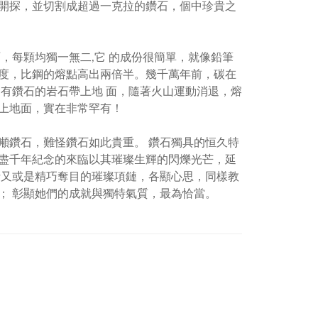
開探，並切割成超過一克拉的鑽石，個中珍貴之
，每顆均獨一無二
,
它 的成份很簡單，就像鉛筆
度，比鋼的熔點高出兩倍半。幾千萬年前，碳在
有鑽石的岩石帶上地 面，隨著火山運動消退，熔
上地面，實在非常罕有！
鑽石，難怪鑽石如此貴重。 鑽石獨具的恒久特
盡千年紀念的來臨以其璀璨生輝的閃爍光芒，延
針又或是精巧奪目的璀璨項鏈，各顯心思，同樣教
； 彰顯她們的成就與獨特氣質，最為恰當。