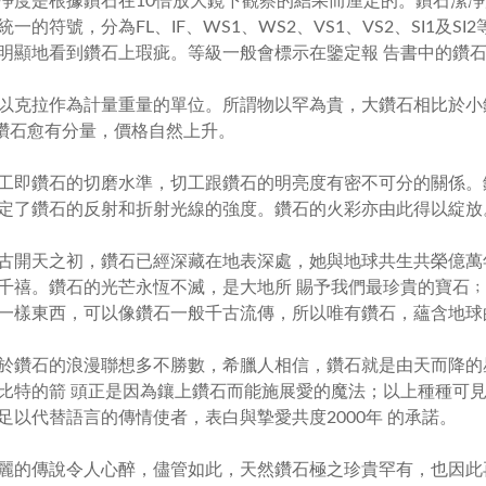
凈度是根據鑽石在
10
倍放大鏡下觀察的結果而厘定的。鑽石潔凈
統一的符號，分為
FL
、
IF
、
WS1
、
WS2
、
VS1
、
VS2
、
SI1
及
SI2
明顯地看到鑽石上瑕疵。等級一般會標示在鑒定報 告書中的鑽
以克拉作為計量重量的單位。所謂物以罕為貴，大鑽石相比於小
鑽石愈有分量，價格自然上升。
工即鑽石的切磨水準，切工跟鑽石的明亮度有密不可分的關係。
定了鑽石的反射和折射光線的強度。鑽石的火彩亦由此得以綻放
古開天之初，鑽石已經深藏在地表深處，她與地球共生共榮億萬
千禧。鑽石的光芒永恆不滅，是大地所 賜予我們最珍貴的寶石
一樣東西，可以像鑽石一般千古流傳，所以唯有鑽石，蘊含地球
石的浪漫聯想多不勝數，希臘人相信，鑽石就是由天而降的
比特的箭 頭正是因為鑲上鑽石而能施展愛的魔法；以上種種可
足以代替語言的傳情使者，表白與摯愛共度
2000
年 的承諾。
傳說令人心醉，儘管如此，天然鑽石極之珍貴罕有，也因此