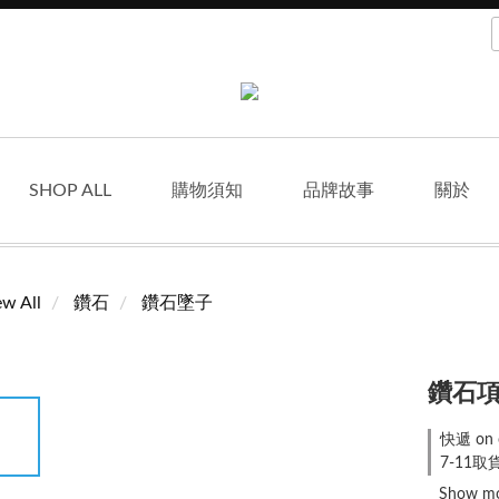
SHOP ALL
購物須知
品牌故事
關於
ew All
鑽石
鑽石墜子
鑽石項鍊
快遞 on 
7-11取貨
Show m