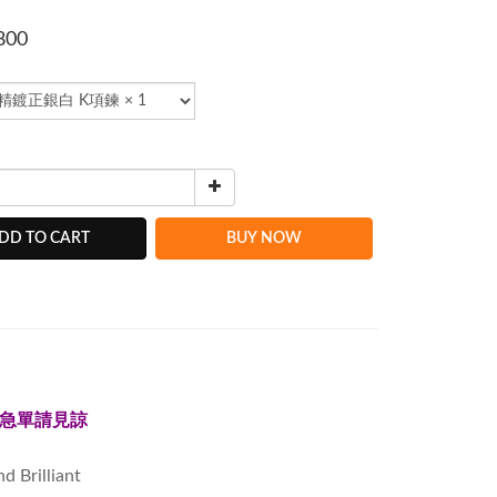
800
DD TO CART
BUY NOW
急單請見諒
Brilliant