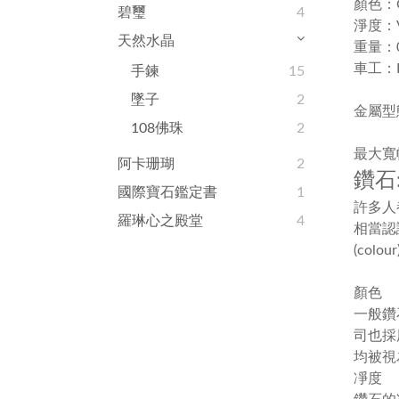
顏色：
碧璽
4
淨度：V
天然水晶
重量：0.
車工：Ex
手鍊
15
墜子
2
金屬型態
108佛珠
2
最大寬幅：
阿卡珊瑚
2
鑽石:
國際寶石鑑定書
1
許多人
羅琳心之殿堂
4
相當認
(colour
顏色
一般鑽
司也採
均被視
凈度