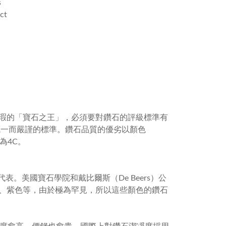
s
ct
瑕的「寶石之王」，必須要對鑽石的評級標準有
統一而嚴謹的標準。鑽石品質的優劣以顏色
稱為
4C
。
代表。美國寶石學院和戴比爾斯（
De Beers
）公
、紫色等，由於極為罕見，所以這些顏色的鑽石