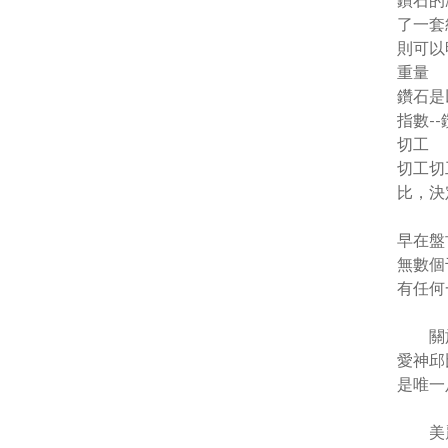
鑽石的
了一套
則可以
重量
鑽石是
指數
--
切工
切工切
比，決
早在盤
無數個
有任何
關於鑽
愛神邱
是唯一
美麗的