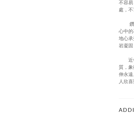
不容易
處，不
鑽石是
心中的
地心承
岩凝固
近年來
質，象
伸永遠
人欣喜
ADDI