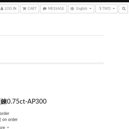
LOG IN
CART
MESSAGE
English
$ TWD
0.75ct-AP300
order
 on order
ore