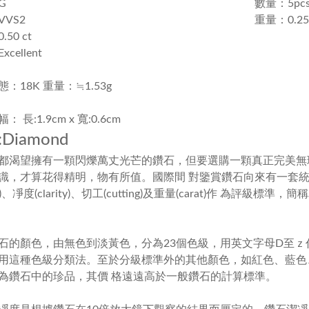
G
數量：5pc
VS2
重量：0.25
50 ct
cellent
：18K 重量：≒1.53g
 長:1.9cm x 寬:0.6cm
Diamond
都渴望擁有一顆閃爍萬丈光芒的鑽石，但要選購一顆真正完美無
識，才算花得精明，物有所值。國際間 對鑒賞鑽石向來有一套
)
、凈度
(clarity)
、切工
(cutting)
及重量
(carat)
作 為評級標準，簡
石的顏色，由無色到淡黃色，分為
23
個色級，用英文字母
D
至ｚ
用這種色級分類法。至於分級標準外的其他顏色，如紅色、藍色
為鑽石中的珍品，其價 格遠遠高於一般鑽石的計算標準。