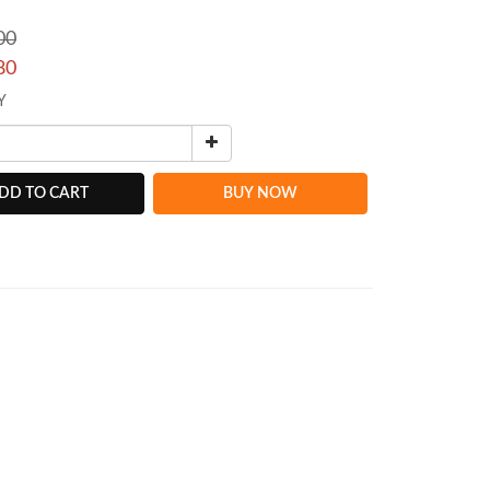
00
80
Y
DD TO CART
BUY NOW