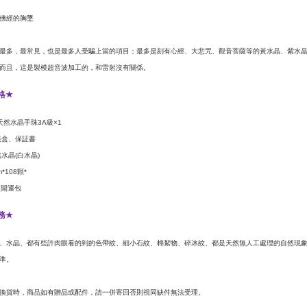
佛經的胸墜
最多，最常見，也是最多人受騙上當的項目；最多是刻有心經、大悲咒、觀音菩薩等的黃水晶、紫水
而且，這是製模超音波加工的，和雷射沒有關係。
格
★
天然水晶手珠
級
3A
×1
裝盒、保証書
然水晶
白水晶
(
)
顆
m*108
*
鹽開運包
務
★
、水晶、都有些許肉眼看的到的色帶紋、細小石紋、棉絮物、碎冰紋、都是天然無人工處理的自然現
準。
換貨時，商品如有贈品或配件，請一併寄回否則視同缺件無法受理。