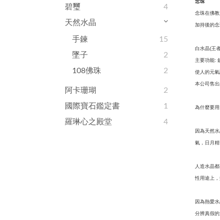
念珠
碧璽
4
念珠在佛教
天然水晶
加持後的念
手鍊
15
白水晶
王
(
墜子
2
主要功能
:
108佛珠
2
使人的元氣
本公司售出
阿卡珊瑚
2
國際寶石鑑定書
1
為什麼要用
羅琳心之殿堂
4
因為天然水
氣，日月精
人造水晶都
性用途上，
因為熱愛水
分辨真假的