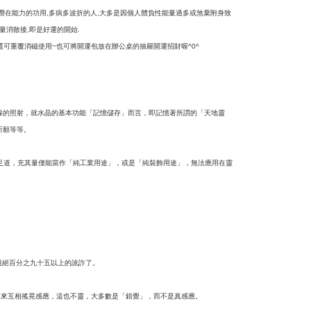
潛在能力的功用
多病多波折的人
大多是因個人體負性能量過多或煞棄附身致
,
,
量消散後
即是好運的開始
,
.
還可重覆消磁使用
也可將開運包放在辦公桌的抽屜開運招財喔
~
^0^
線的照射，就水晶的基本功能「記憶儲存」而言，即記憶著所謂的「天地靈
祈願等等。
足道，充其量僅能當作「純工業用途」，或是「純裝飾用途」，無法應用在靈
阻絕百分之九十五以上的訛詐了。
球來互相搖晃感應，這也不靈，大多數是「錯覺」，而不是真感應。