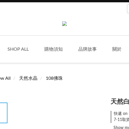
SHOP ALL
購物須知
品牌故事
關於
ew All
天然水晶
108佛珠
天然白
快遞 on 
7-11取貨
Show m