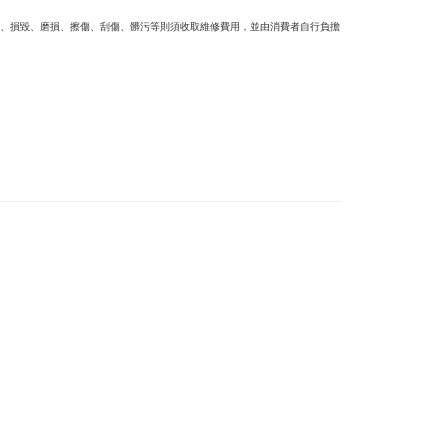
、損毀、磨損、擦傷、刮傷、髒污等則須收取維修費用，並由消費者自行負擔