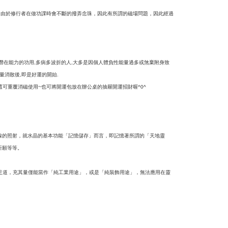
，由於修行者在做功課時會不斷的撥弄念珠，因此有所謂的磁場問題，因此經過
潛在能力的功用
多病多波折的人
大多是因個人體負性能量過多或煞棄附身致
,
,
量消散後
即是好運的開始
,
.
還可重覆消磁使用
也可將開運包放在辦公桌的抽屜開運招財喔
~
^0^
線的照射，就水晶的基本功能「記憶儲存」而言，即記憶著所謂的「天地靈
祈願等等。
足道，充其量僅能當作「純工業用途」，或是「純裝飾用途」，無法應用在靈