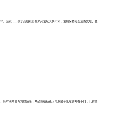
晶等。注意，天然水晶很難得會來到這麼大的尺寸，還能保持完全清澈無暇、色
象。所有照片皆為實體拍攝，商品圖檔顏色因電腦螢幕設定會略有不同，以實際