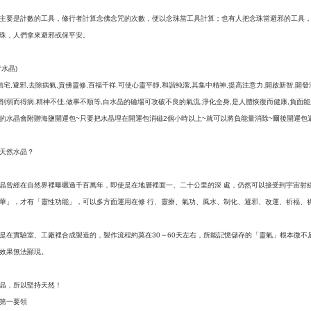
主要是計數的工具，修行者計算念佛念咒的次數，便以念珠當工具計算；也有人把念珠當避邪的工具
珠，人們拿來避邪或保平安。
者水晶
)
鎮宅
避邪
去除病氣
貢佛靈修
百福千祥
可使心靈平靜
和諧純潔
其集中精神
提高注意力
開啟新智
開發
,
,
,
,
.
,
,
,
,
,
削弱而得病
精神不佳
做事不順等
白水晶的磁場可攻破不良的氣流
淨化全身
是人體恢復而健康
負面能
,
,
,
,
,
,
的水晶會附贈海鹽開運包
只要把水晶埋在開運包消磁
個小時以上
就可以將負能量消除
爾後開運包
~
2
~
~
天然水晶？
晶曾經在自然界裡曝曬過千百萬年，即使是在地層裡面一、二十公里的深
處，仍然可以接受到宇宙射
華」，才有「靈性功能」，可以多方面運用在修
行、靈療、氣功、風水、制化、避邪、改運、祈福、
是在實驗室、工廠裡合成製造的，製作流程約莫在
～
天左右，所能記憶儲存的「靈氣」根本微不
30
60
效果無法顯現。
晶，所以堅持天然！
第一要領