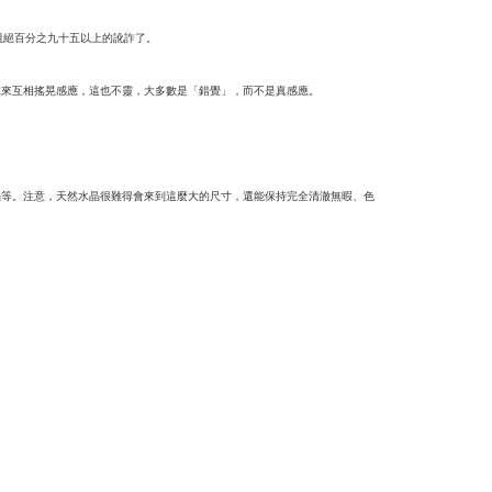
阻絕百分之九十五以上的訛詐了。
球來互相搖晃感應，這也不靈，大多數是「錯覺」，而不是真感應。
晶等。注意，天然水晶很難得會來到這麼大的尺寸，還能保持完全清澈無暇、色