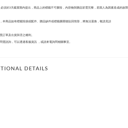
必須於
天鑑賞期內提出，商品上的標籤不可撕毀，內容物與贈品皆需完整，若因人為因素造成的故障
3
，本商品如有標籤毀損或配件、贈品缺件或標籤撕開後貼回情形，將無法退換，敬請見諒
受訂單及出貨與否之權利。
問需諮詢，可以透過客服資訊
，或請來電詢問相關事宜。
TIONAL DETAILS