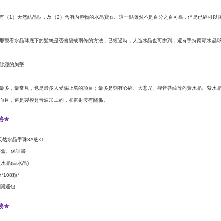
有（
）天然結晶型，及（
）含有內包物的水晶寶石。這一點雖然不是百分之百可靠，但是已經可以
1
2
那觀看水晶球底下的髮絲是否會變成兩條的方法，已經過時，人造水晶也可辦到；還有手持兩顆水晶
佛經的胸墜
最多，最常見，也是最多人受騙上當的項目；最多是刻有心經、大悲咒、觀音菩薩等的黃水晶、紫水
而且，這是製模超音波加工的，和雷射沒有關係。
格
★
天然水晶手珠
級
3A
×1
裝盒、保証書
然水晶
白水晶
(
)
顆
m*108
*
鹽開運包
務
★