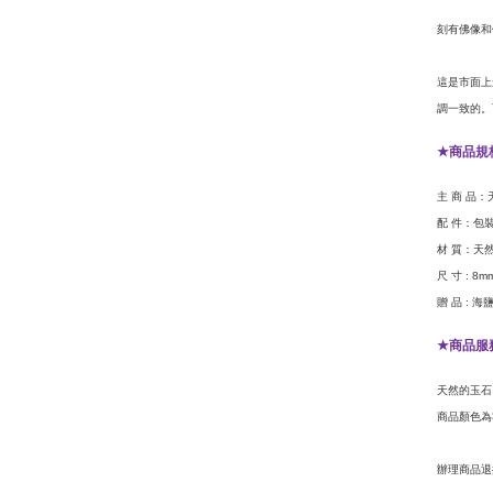
刻有佛像和
這是市面上
調一致的。
商品規
★
主
商
品：
配
件：包
材
質：天
尺
寸
: 8m
贈
品
海
:
商品服
★
天然的玉石
商品顏色為
辦理商品退