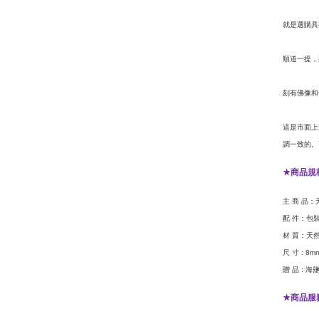
就是選購具
順道一提，
刻有佛像和
這是市面上
調一致的。
商品規
★
主
商
品：
配
件：包
材
質：天
尺
寸
: 8m
贈
品
海
:
商品服
★