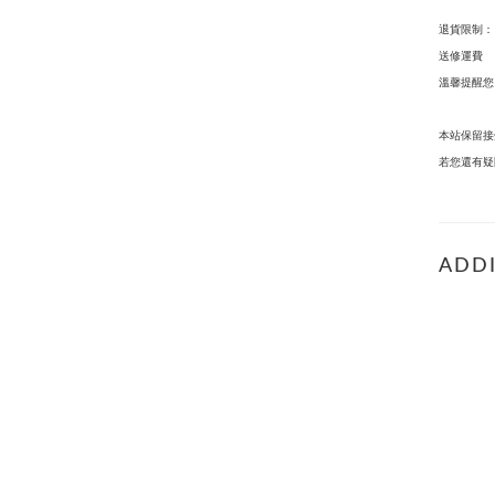
退貨限制：
送修運費
溫馨提醒您
本站保留接
若您還有疑
ADDI