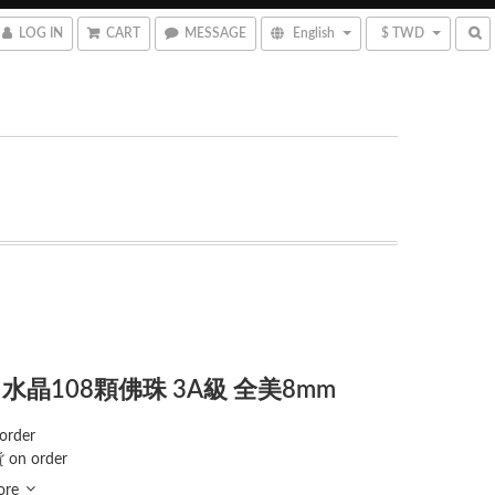
LOG IN
CART
MESSAGE
English
$ TWD
水晶108顆佛珠 3A級 全美8mm
order
 on order
ore