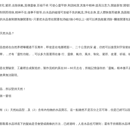
鎮宅
避邪
去除病氣
貢佛靈修
百福千祥
可使心靈平靜
和諧純潔
其集中精神
提高注意力
開啟新智
開發
,
,
,
,
.
,
,
,
,
,
削弱而得病
精神不佳
做事不順等
白水晶的磁場可攻破不良的氣流
淨化全身
是人體恢復而健康
負面能
,
,
,
,
,
,
的水晶會附贈海鹽開運包
只要把水晶埋在開運包消磁
個小時以上
就可以將負能量消除
爾後開運包
~
2
~
~
天然水晶？
晶曾經在自然界裡曝曬過千百萬年，即使是在地層裡面一、二十公里的深
處，仍然可以接受到宇宙射
華」，才有「靈性功能」，可以多方面運用在修
行、靈療、氣功、風水、制化、避邪、改運、祈福、
是在實驗室、工廠裡合成製造的，製作流程約莫在
～
天左右，所能記憶儲存的「靈氣」根本微不
30
60
效果無法顯現。
晶，所以堅持天然！
第一要領
有（
）天然結晶型，及（
）含有內包物的水晶寶石。這一點雖然不是百分之百可靠，但是已經可以
1
2
那觀看水晶球底下的髮絲是否會變成兩條的方法，已經過時，人造水晶也可辦到；還有手持兩顆水晶