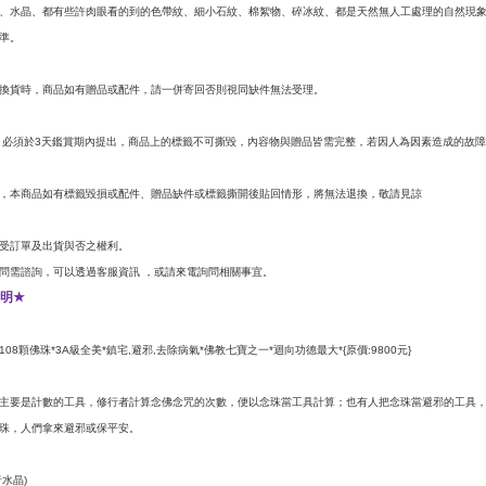
、水晶、都有些許肉眼看的到的色帶紋、細小石紋、棉絮物、碎冰紋、都是天然無人工處理的自然現
準。
換貨時，商品如有贈品或配件，請一併寄回否則視同缺件無法受理。
必須於
天鑑賞期內提出，商品上的標籤不可撕毀，內容物與贈品皆需完整，若因人為因素造成的故障
3
，本商品如有標籤毀損或配件、贈品缺件或標籤撕開後貼回情形，將無法退換，敬請見諒
受訂單及出貨與否之權利。
問需諮詢，可以透過客服資訊
，或請來電詢問相關事宜。
明
★
顆佛珠
級全美
鎮宅
避邪
去除病氣
佛教七寶之一
迴向功德最大
原價
元
108
*3A
*
,
,
*
*
*{
:9800
}
主要是計數的工具，修行者計算念佛念咒的次數，便以念珠當工具計算；也有人把念珠當避邪的工具
珠，人們拿來避邪或保平安。
者水晶
)