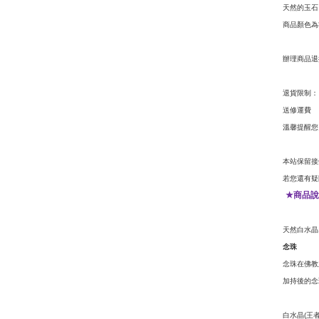
天然的玉石
商品顏色為
辦理商品退
退貨限制：
送修運費
溫馨提醒您
本站保留接
若您還有疑
商品說
★
天然白水晶
念珠
念珠在佛教
加持後的念
白水晶
王
(