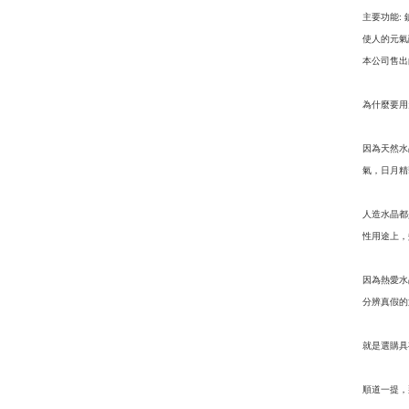
主要功能
:
使人的元氣
本公司售出
為什麼要用
因為天然水
氣，日月精
人造水晶都
性用途上，
因為熱愛水
分辨真假的
就是選購具
順道一提，