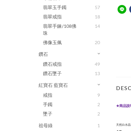
翡翠玉手鐲
57
翡翠戒指
18
翡翠手鍊/108佛
14
珠
佛像玉佩
20
鑽石
鑽石戒指
49
鑽石墜子
13
紅寶石 藍寶石
DESC
戒指
9
手鐲
2
商品說
★
墜子
2
天然白水晶
祖母綠
1