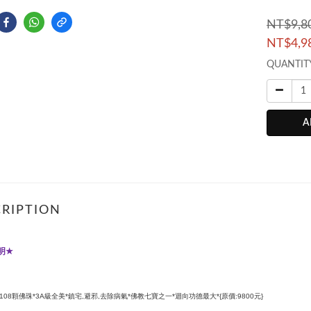
NT$9,8
NT$4,9
QUANTIT
A
RIPTION
明
★
顆佛珠
級全美
鎮宅
避邪
去除病氣
佛教七寶之一
迴向功德最大
原價
元
108
*3A
*
,
,
*
*
*{
:9800
}